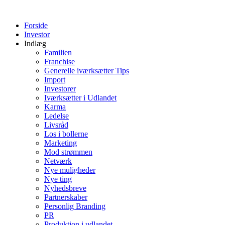
Videre
til
Forside
indhold
Investor
Indlæg
Familien
Franchise
Generelle iværksætter Tips
Import
Investorer
Iværksætter i Udlandet
Karma
Ledelse
Livsråd
Los i bollerne
Marketing
Mod strømmen
Netværk
Nye muligheder
Nye ting
Nyhedsbreve
Partnerskaber
Personlig Branding
PR
Produktion i udlandet