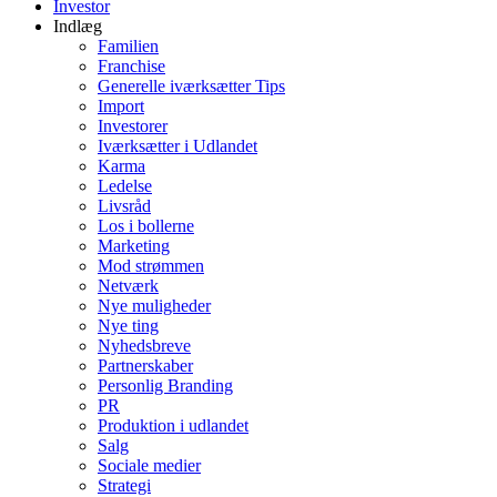
Investor
Indlæg
Familien
Franchise
Generelle iværksætter Tips
Import
Investorer
Iværksætter i Udlandet
Karma
Ledelse
Livsråd
Los i bollerne
Marketing
Mod strømmen
Netværk
Nye muligheder
Nye ting
Nyhedsbreve
Partnerskaber
Personlig Branding
PR
Produktion i udlandet
Salg
Sociale medier
Strategi