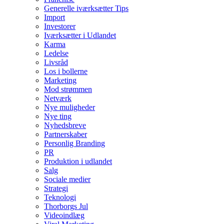
Generelle iværksætter Tips
Import
Investorer
Iværksætter i Udlandet
Karma
Ledelse
Livsråd
Los i bollerne
Marketing
Mod strømmen
Netværk
Nye muligheder
Nye ting
Nyhedsbreve
Partnerskaber
Personlig Branding
PR
Produktion i udlandet
Salg
Sociale medier
Strategi
Teknologi
Thorborgs Jul
Videoindlæg