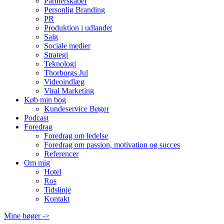
Partnerskaber
Personlig Branding
PR
Produktion i udlandet
Salg
Sociale medier
Strategi
Teknologi
Thorborgs Jul
Videoindlæg
Viral Marketing
Køb min bog
Kundeservice Bøger
Podcast
Foredrag
Foredrag om ledelse
Foredrag om passion, motivation og succes
Referencer
Om mig
Hotel
Ros
Tidslinje
Kontakt
Mine bøger ->