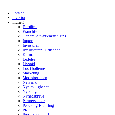
Videre
til
Forside
indhold
Investor
Indlæg
Familien
Franchise
Generelle iværksætter Tips
Import
Investorer
Iværksætter i Udlandet
Karma
Ledelse
Livsråd
Los i bollerne
Marketing
Mod strømmen
Netværk
Nye muligheder
Nye ting
Nyhedsbreve
Partnerskaber
Personlig Branding
PR
Produktion i udlandet