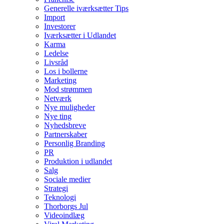
Generelle iværksætter Tips
Import
Investorer
Iværksætter i Udlandet
Karma
Ledelse
Livsråd
Los i bollerne
Marketing
Mod strømmen
Netværk
Nye muligheder
Nye ting
Nyhedsbreve
Partnerskaber
Personlig Branding
PR
Produktion i udlandet
Salg
Sociale medier
Strategi
Teknologi
Thorborgs Jul
Videoindlæg