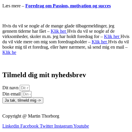
Læs mere –
Foredrag om Passion, motivation og succes
Hvis du vil se nogle af de mange glade tilbagemeldinger, jeg
gennem tiderne har fået –
Klik her
Hvis du vil se nogle af de
virksomheder, skoler m.m. jeg har holdt foredrag for –
Klik her
Hvis
du vil vide mere om mig som foredragsholder –
Klik her
Hvis du vil
booke mig til et foredrag, eller høre nærmere, så send mig en mail –
Klik he
Tilmeld dig mit nyhedsbrev
Dit navn
Din email
Ja tak, tilmeld mig ->
Copyright @ Martin Thorborg
Linkedin
Facebook
Twitter
Instagram
Youtube