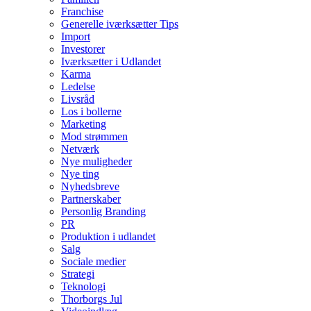
Franchise
Generelle iværksætter Tips
Import
Investorer
Iværksætter i Udlandet
Karma
Ledelse
Livsråd
Los i bollerne
Marketing
Mod strømmen
Netværk
Nye muligheder
Nye ting
Nyhedsbreve
Partnerskaber
Personlig Branding
PR
Produktion i udlandet
Salg
Sociale medier
Strategi
Teknologi
Thorborgs Jul