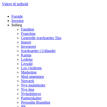
Videre til indhold
Forside
Investor
Indlæg
Familien
Franchise
Generelle iværksætter Tips
Import
Investorer
Iværksætter i Udlandet
Karma
Ledelse
Livsråd
Los i bollerne
Marketing
Mod strømmen
Netværk
Nye muligheder
Nye ting
Nyhedsbreve
Partnerskaber
Personlig Branding
PR