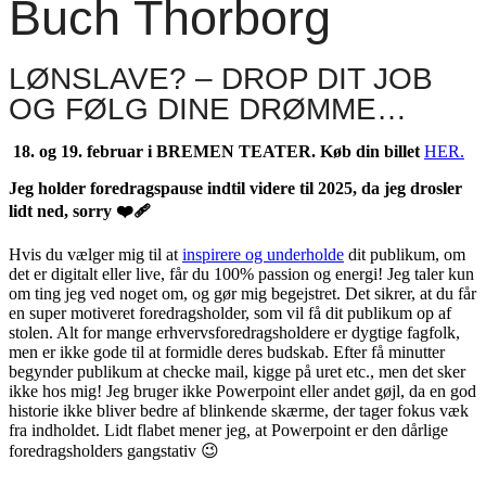
Buch Thorborg
LØNSLAVE? – DROP DIT JOB
OG FØLG DINE DRØMME…
18. og 19. februar i BREMEN TEATER. Køb din billet
HER.
Jeg holder foredragspause indtil videre til 2025, da jeg drosler
lidt ned, sorry ❤️‍🩹
Hvis du vælger mig til at
inspirere og underholde
dit publikum, om
det er digitalt eller live, får du 100% passion og energi! Jeg taler kun
om ting jeg ved noget om, og gør mig begejstret. Det sikrer, at du får
en super motiveret foredragsholder, som vil få dit publikum op af
stolen. Alt for mange erhvervsforedragsholdere er dygtige fagfolk,
men er ikke gode til at formidle deres budskab. Efter få minutter
begynder publikum at checke mail, kigge på uret etc., men det sker
ikke hos mig! Jeg bruger ikke Powerpoint eller andet gøjl, da en god
historie ikke bliver bedre af blinkende skærme, der tager fokus væk
fra indholdet. Lidt flabet mener jeg, at Powerpoint er den dårlige
foredragsholders gangstativ 😉