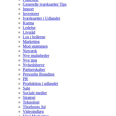
Generelle iværksætter Tips
Import
Investorer
Iværksætter i Udlandet
Karma
Ledelse
Livsråd
Los i bollerne
Marketing
Mod strømmen
Netværk
Nye muligheder
Nye ting
Nyhedsbreve
Partnerskaber
Personlig Branding
PR
Produktion i udlandet
Salg
Sociale medier
Strategi
Teknologi
Thorborgs Jul
Videoindlæg