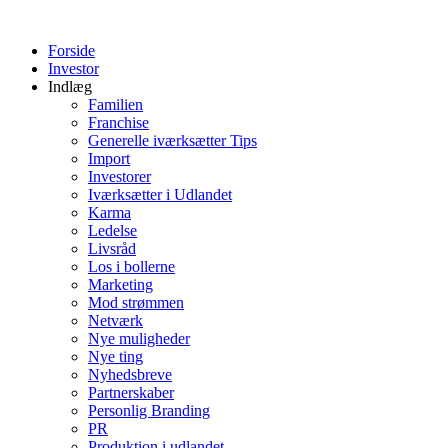
Videre
til
Forside
indhold
Investor
Indlæg
Familien
Franchise
Generelle iværksætter Tips
Import
Investorer
Iværksætter i Udlandet
Karma
Ledelse
Livsråd
Los i bollerne
Marketing
Mod strømmen
Netværk
Nye muligheder
Nye ting
Nyhedsbreve
Partnerskaber
Personlig Branding
PR
Produktion i udlandet