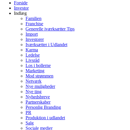
Forside
Investor
Indlæg
Familien
Franchise
Generelle iværksætter Tips
Import
Investorer
Iværksætter i Udlandet
Karma
Ledelse
Livsråd
Los i bollerne
Marketing
Mod strømmen
Netværk
Nye muligheder
Nye ting
Nyhedsbreve
Partnerskaber
Personlig Branding
PR
Produktion i udlandet
Salg
Sociale medier