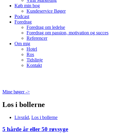
Viral Marketing
Køb min bog
Kundeservice Bøger
Podcast
Foredrag
Foredrag om ledelse
Foredrag om passion, motivation og succes
Referencer
Om mig
Hotel
Ros
Tidslinje
Kontakt
Mine bøger ->
Los i bollerne
Livsråd
,
Los i bollerne
5 hårde år eller 50 røvsyge