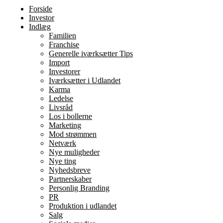
Forside
Investor
Indlæg
Familien
Franchise
Generelle iværksætter Tips
Import
Investorer
Iværksætter i Udlandet
Karma
Ledelse
Livsråd
Los i bollerne
Marketing
Mod strømmen
Netværk
Nye muligheder
Nye ting
Nyhedsbreve
Partnerskaber
Personlig Branding
PR
Produktion i udlandet
Salg