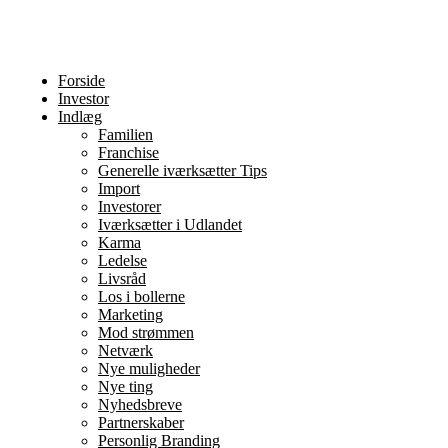
Forside
Investor
Indlæg
Familien
Franchise
Generelle iværksætter Tips
Import
Investorer
Iværksætter i Udlandet
Karma
Ledelse
Livsråd
Los i bollerne
Marketing
Mod strømmen
Netværk
Nye muligheder
Nye ting
Nyhedsbreve
Partnerskaber
Personlig Branding