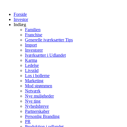
Videre
til
Forside
indhold
Investor
Indlæg
Familien
Franchise
Generelle iværksætter Tips
Import
Investorer
Iværksætter i Udlandet
Karma
Ledelse
Livsråd
Los i bollerne
Marketing
Mod strømmen
Netværk
Nye muligheder
Nye ting
Nyhedsbreve
Partnerskaber
Personlig Branding
PR
Produktion i udlandet