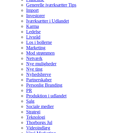
Generelle iværksætter Tips
Import
Investorer
Iværksætter i Udlandet
Karma
Ledelse
Livsråd
Los i bollerne
Marketing
Mod strømmen
Netværk
Nye muligheder
Nye ting
Nyhedsbreve
Partnerskaber
Personlig Branding
PR
Produktion i udlandet
Salg
Sociale medier
Strategi
Teknologi
Thorborgs Jul
Videoindlæg