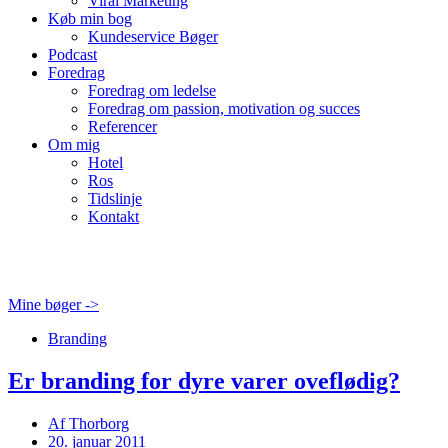
Viral Marketing
Køb min bog
Kundeservice Bøger
Podcast
Foredrag
Foredrag om ledelse
Foredrag om passion, motivation og succes
Referencer
Om mig
Hotel
Ros
Tidslinje
Kontakt
Mine bøger ->
Branding
Er branding for dyre varer oveflødig?
Af
Thorborg
20. januar 2011