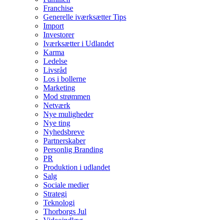
Franchise
Generelle iværksætter Tips
Import
Investorer
Iværksætter i Udlandet
Karma
Ledelse
Livsråd
Los i bollerne
Marketing
Mod strømmen
Netværk
Nye muligheder
Nye ting
Nyhedsbreve
Partnerskaber
Personlig Branding
PR
Produktion i udlandet
Salg
Sociale medier
Strategi
Teknologi
Thorborgs Jul