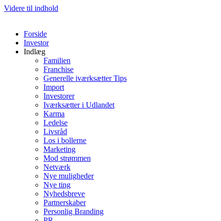
Videre til indhold
Forside
Investor
Indlæg
Familien
Franchise
Generelle iværksætter Tips
Import
Investorer
Iværksætter i Udlandet
Karma
Ledelse
Livsråd
Los i bollerne
Marketing
Mod strømmen
Netværk
Nye muligheder
Nye ting
Nyhedsbreve
Partnerskaber
Personlig Branding
PR