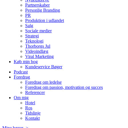
Partnerskaber
Personlig Branding
PR
Produktion i udlandet
Salg
Sociale medier
Strategi
Teknologi
Thorborgs Jul
Videoindlæg
Viral Marketing
Køb min bog
Kundeservice Bøger
Podcast
Foredrag
Foredrag om ledelse
Foredrag om passion, motivation og succes
Referencer
Om mig
Hotel
Ros
Tidslinje
Kontakt
Mine bøger ->