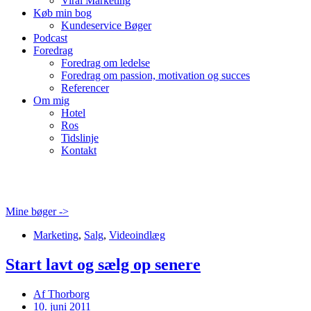
Viral Marketing
Køb min bog
Kundeservice Bøger
Podcast
Foredrag
Foredrag om ledelse
Foredrag om passion, motivation og succes
Referencer
Om mig
Hotel
Ros
Tidslinje
Kontakt
Mine bøger ->
Marketing
,
Salg
,
Videoindlæg
Start lavt og sælg op senere
Af
Thorborg
10. juni 2011