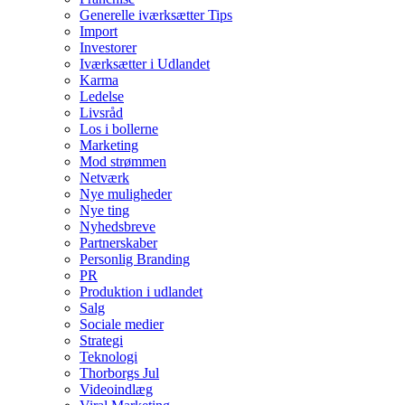
Generelle iværksætter Tips
Import
Investorer
Iværksætter i Udlandet
Karma
Ledelse
Livsråd
Los i bollerne
Marketing
Mod strømmen
Netværk
Nye muligheder
Nye ting
Nyhedsbreve
Partnerskaber
Personlig Branding
PR
Produktion i udlandet
Salg
Sociale medier
Strategi
Teknologi
Thorborgs Jul
Videoindlæg