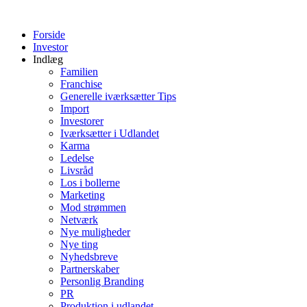
Videre
til
Forside
indhold
Investor
Indlæg
Familien
Franchise
Generelle iværksætter Tips
Import
Investorer
Iværksætter i Udlandet
Karma
Ledelse
Livsråd
Los i bollerne
Marketing
Mod strømmen
Netværk
Nye muligheder
Nye ting
Nyhedsbreve
Partnerskaber
Personlig Branding
PR
Produktion i udlandet