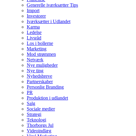
Generelle iværksætter Tips
Import
Investorer
Iværksætter i Udlandet
Karma
Ledelse
Livsråd
Los i bollerne
Marketing
Mod strømmen
Netværk
Nye muligheder
Nye ting
Nyhedsbreve
Partnerskaber
Personlig Branding
PR
Produktion i udlandet
Salg
Sociale medier
Strategi
Teknologi
Thorborgs Jul
Videoindlæg