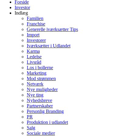
Forside
Investor
Indlæg
Familien
Franchise
Generelle iværksætter Tips
Import
Investorer
Iværksætter i Udlandet
Karma
Ledelse
Livsråd
Los i bollerne
Marketing
Mod strømmen
Netværk
Nye muligheder
Nye ting
Nyhedsbreve
Partnerskaber
Personlig Branding
PR
Produktion i udlandet
Salg
Sociale medier