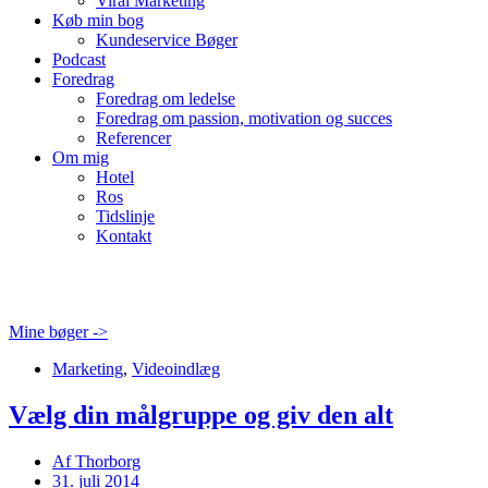
Viral Marketing
Køb min bog
Kundeservice Bøger
Podcast
Foredrag
Foredrag om ledelse
Foredrag om passion, motivation og succes
Referencer
Om mig
Hotel
Ros
Tidslinje
Kontakt
Mine bøger ->
Marketing
,
Videoindlæg
Vælg din målgruppe og giv den alt
Af
Thorborg
31. juli 2014