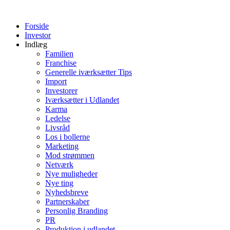
Videre
til
Forside
indhold
Investor
Indlæg
Familien
Franchise
Generelle iværksætter Tips
Import
Investorer
Iværksætter i Udlandet
Karma
Ledelse
Livsråd
Los i bollerne
Marketing
Mod strømmen
Netværk
Nye muligheder
Nye ting
Nyhedsbreve
Partnerskaber
Personlig Branding
PR
Produktion i udlandet