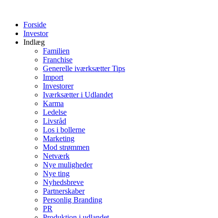
Videre
til
Forside
indhold
Investor
Indlæg
Familien
Franchise
Generelle iværksætter Tips
Import
Investorer
Iværksætter i Udlandet
Karma
Ledelse
Livsråd
Los i bollerne
Marketing
Mod strømmen
Netværk
Nye muligheder
Nye ting
Nyhedsbreve
Partnerskaber
Personlig Branding
PR
Produktion i udlandet