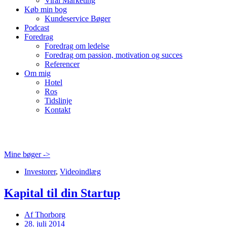
Viral Marketing
Køb min bog
Kundeservice Bøger
Podcast
Foredrag
Foredrag om ledelse
Foredrag om passion, motivation og succes
Referencer
Om mig
Hotel
Ros
Tidslinje
Kontakt
Mine bøger ->
Investorer
,
Videoindlæg
Kapital til din Startup
Af
Thorborg
28. juli 2014