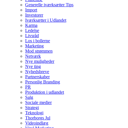
Generelle iværksætter Tips
Import
Investorer
Iværksætter i Udlandet
Karma
Ledelse
Livsråd
Los i bollerne
Marketing
Mod strømmen
Netværk
Nye muligheder
Nye ting
Nyhedsbreve
Partnerskaber
Personlig Branding
PR
Produktion i udlandet
Salg
Sociale medier
Strategi
Teknologi
Thorborgs Jul
Videoindlæg