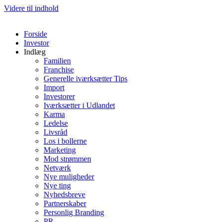
Videre til indhold
Forside
Investor
Indlæg
Familien
Franchise
Generelle iværksætter Tips
Import
Investorer
Iværksætter i Udlandet
Karma
Ledelse
Livsråd
Los i bollerne
Marketing
Mod strømmen
Netværk
Nye muligheder
Nye ting
Nyhedsbreve
Partnerskaber
Personlig Branding
PR