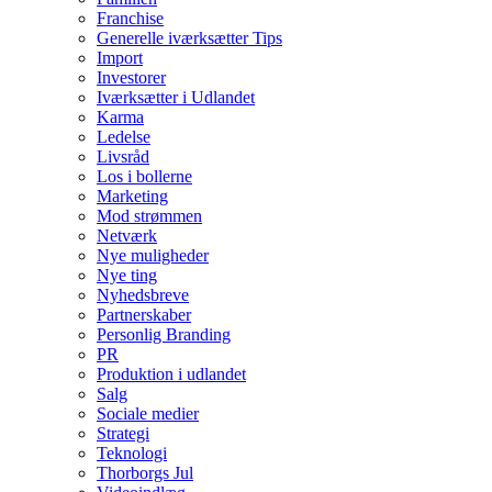
Franchise
Generelle iværksætter Tips
Import
Investorer
Iværksætter i Udlandet
Karma
Ledelse
Livsråd
Los i bollerne
Marketing
Mod strømmen
Netværk
Nye muligheder
Nye ting
Nyhedsbreve
Partnerskaber
Personlig Branding
PR
Produktion i udlandet
Salg
Sociale medier
Strategi
Teknologi
Thorborgs Jul