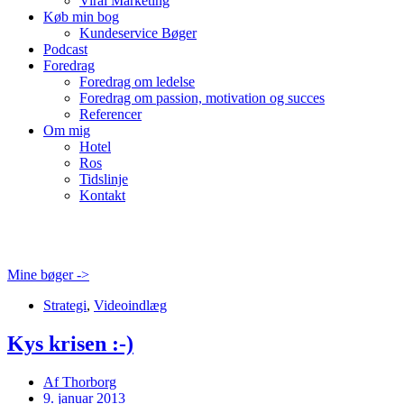
Viral Marketing
Køb min bog
Kundeservice Bøger
Podcast
Foredrag
Foredrag om ledelse
Foredrag om passion, motivation og succes
Referencer
Om mig
Hotel
Ros
Tidslinje
Kontakt
Mine bøger ->
Strategi
,
Videoindlæg
Kys krisen :-)
Af
Thorborg
9. januar 2013