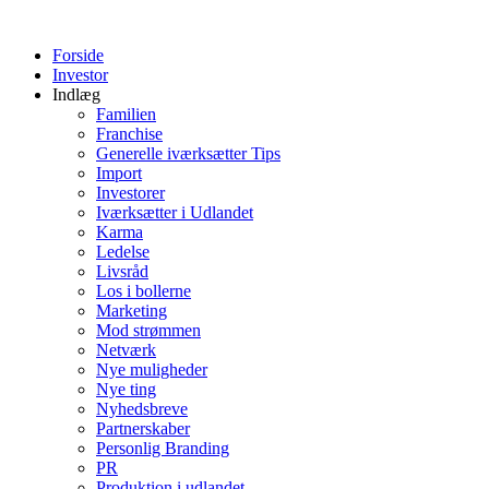
Videre
til
Forside
indhold
Investor
Indlæg
Familien
Franchise
Generelle iværksætter Tips
Import
Investorer
Iværksætter i Udlandet
Karma
Ledelse
Livsråd
Los i bollerne
Marketing
Mod strømmen
Netværk
Nye muligheder
Nye ting
Nyhedsbreve
Partnerskaber
Personlig Branding
PR
Produktion i udlandet