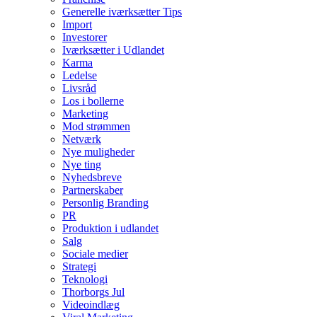
Generelle iværksætter Tips
Import
Investorer
Iværksætter i Udlandet
Karma
Ledelse
Livsråd
Los i bollerne
Marketing
Mod strømmen
Netværk
Nye muligheder
Nye ting
Nyhedsbreve
Partnerskaber
Personlig Branding
PR
Produktion i udlandet
Salg
Sociale medier
Strategi
Teknologi
Thorborgs Jul
Videoindlæg