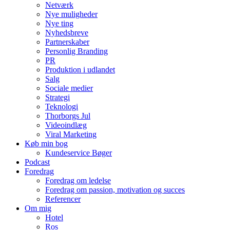
Netværk
Nye muligheder
Nye ting
Nyhedsbreve
Partnerskaber
Personlig Branding
PR
Produktion i udlandet
Salg
Sociale medier
Strategi
Teknologi
Thorborgs Jul
Videoindlæg
Viral Marketing
Køb min bog
Kundeservice Bøger
Podcast
Foredrag
Foredrag om ledelse
Foredrag om passion, motivation og succes
Referencer
Om mig
Hotel
Ros