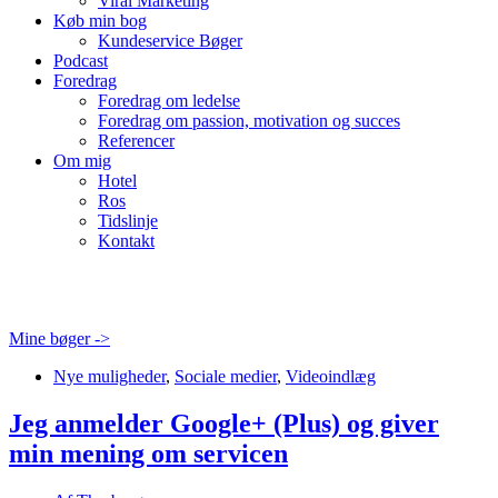
Viral Marketing
Køb min bog
Kundeservice Bøger
Podcast
Foredrag
Foredrag om ledelse
Foredrag om passion, motivation og succes
Referencer
Om mig
Hotel
Ros
Tidslinje
Kontakt
Mine bøger ->
Nye muligheder
,
Sociale medier
,
Videoindlæg
Jeg anmelder Google+ (Plus) og giver
min mening om servicen