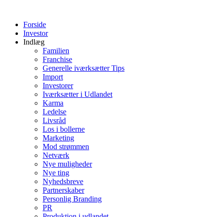
Videre
til
Forside
indhold
Investor
Indlæg
Familien
Franchise
Generelle iværksætter Tips
Import
Investorer
Iværksætter i Udlandet
Karma
Ledelse
Livsråd
Los i bollerne
Marketing
Mod strømmen
Netværk
Nye muligheder
Nye ting
Nyhedsbreve
Partnerskaber
Personlig Branding
PR
Produktion i udlandet