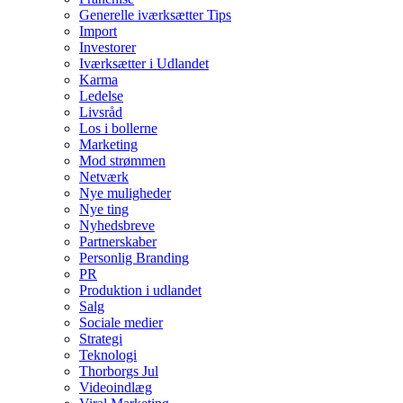
Generelle iværksætter Tips
Import
Investorer
Iværksætter i Udlandet
Karma
Ledelse
Livsråd
Los i bollerne
Marketing
Mod strømmen
Netværk
Nye muligheder
Nye ting
Nyhedsbreve
Partnerskaber
Personlig Branding
PR
Produktion i udlandet
Salg
Sociale medier
Strategi
Teknologi
Thorborgs Jul
Videoindlæg