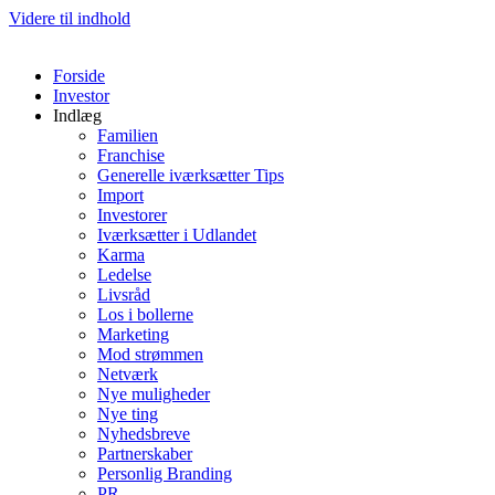
Videre til indhold
Forside
Investor
Indlæg
Familien
Franchise
Generelle iværksætter Tips
Import
Investorer
Iværksætter i Udlandet
Karma
Ledelse
Livsråd
Los i bollerne
Marketing
Mod strømmen
Netværk
Nye muligheder
Nye ting
Nyhedsbreve
Partnerskaber
Personlig Branding
PR