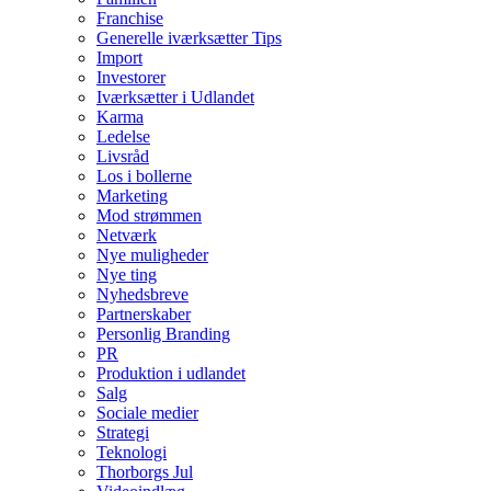
Franchise
Generelle iværksætter Tips
Import
Investorer
Iværksætter i Udlandet
Karma
Ledelse
Livsråd
Los i bollerne
Marketing
Mod strømmen
Netværk
Nye muligheder
Nye ting
Nyhedsbreve
Partnerskaber
Personlig Branding
PR
Produktion i udlandet
Salg
Sociale medier
Strategi
Teknologi
Thorborgs Jul