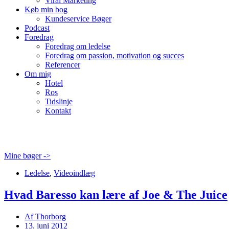
Viral Marketing
Køb min bog
Kundeservice Bøger
Podcast
Foredrag
Foredrag om ledelse
Foredrag om passion, motivation og succes
Referencer
Om mig
Hotel
Ros
Tidslinje
Kontakt
Mine bøger ->
Ledelse
,
Videoindlæg
Hvad Baresso kan lære af Joe & The Juice
Af
Thorborg
13. juni 2012