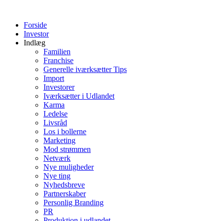
Videre
til
Forside
indhold
Investor
Indlæg
Familien
Franchise
Generelle iværksætter Tips
Import
Investorer
Iværksætter i Udlandet
Karma
Ledelse
Livsråd
Los i bollerne
Marketing
Mod strømmen
Netværk
Nye muligheder
Nye ting
Nyhedsbreve
Partnerskaber
Personlig Branding
PR
Produktion i udlandet