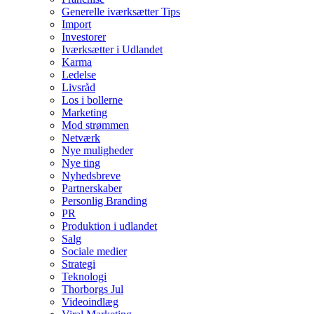
Generelle iværksætter Tips
Import
Investorer
Iværksætter i Udlandet
Karma
Ledelse
Livsråd
Los i bollerne
Marketing
Mod strømmen
Netværk
Nye muligheder
Nye ting
Nyhedsbreve
Partnerskaber
Personlig Branding
PR
Produktion i udlandet
Salg
Sociale medier
Strategi
Teknologi
Thorborgs Jul
Videoindlæg