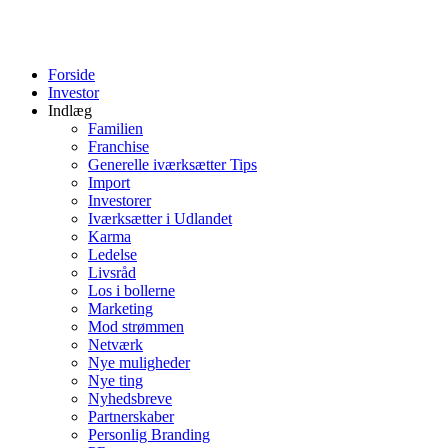
Forside
Investor
Indlæg
Familien
Franchise
Generelle iværksætter Tips
Import
Investorer
Iværksætter i Udlandet
Karma
Ledelse
Livsråd
Los i bollerne
Marketing
Mod strømmen
Netværk
Nye muligheder
Nye ting
Nyhedsbreve
Partnerskaber
Personlig Branding