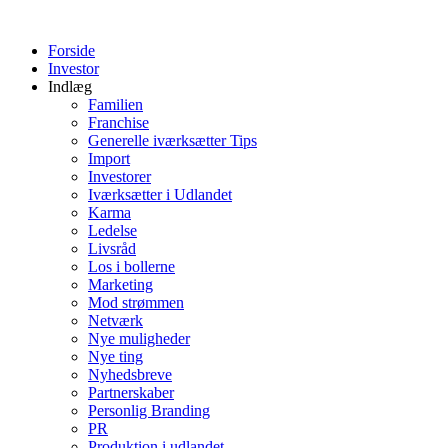
Videre
til
Forside
indhold
Investor
Indlæg
Familien
Franchise
Generelle iværksætter Tips
Import
Investorer
Iværksætter i Udlandet
Karma
Ledelse
Livsråd
Los i bollerne
Marketing
Mod strømmen
Netværk
Nye muligheder
Nye ting
Nyhedsbreve
Partnerskaber
Personlig Branding
PR
Produktion i udlandet