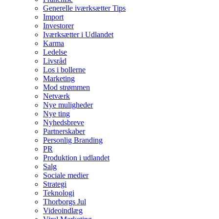
Generelle iværksætter Tips
Import
Investorer
Iværksætter i Udlandet
Karma
Ledelse
Livsråd
Los i bollerne
Marketing
Mod strømmen
Netværk
Nye muligheder
Nye ting
Nyhedsbreve
Partnerskaber
Personlig Branding
PR
Produktion i udlandet
Salg
Sociale medier
Strategi
Teknologi
Thorborgs Jul
Videoindlæg