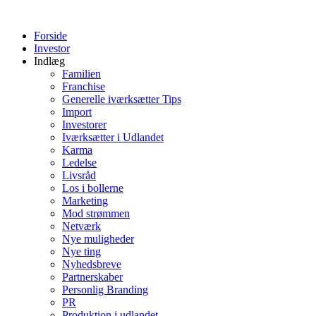
Videre
til
Forside
indhold
Investor
Indlæg
Familien
Franchise
Generelle iværksætter Tips
Import
Investorer
Iværksætter i Udlandet
Karma
Ledelse
Livsråd
Los i bollerne
Marketing
Mod strømmen
Netværk
Nye muligheder
Nye ting
Nyhedsbreve
Partnerskaber
Personlig Branding
PR
Produktion i udlandet