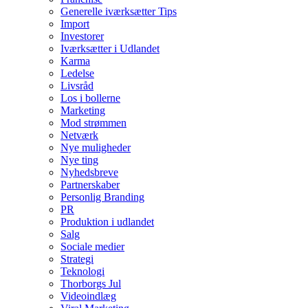
Generelle iværksætter Tips
Import
Investorer
Iværksætter i Udlandet
Karma
Ledelse
Livsråd
Los i bollerne
Marketing
Mod strømmen
Netværk
Nye muligheder
Nye ting
Nyhedsbreve
Partnerskaber
Personlig Branding
PR
Produktion i udlandet
Salg
Sociale medier
Strategi
Teknologi
Thorborgs Jul
Videoindlæg