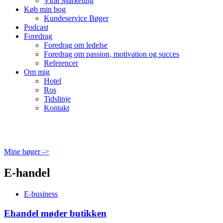
Viral Marketing
Køb min bog
Kundeservice Bøger
Podcast
Foredrag
Foredrag om ledelse
Foredrag om passion, motivation og succes
Referencer
Om mig
Hotel
Ros
Tidslinje
Kontakt
Mine bøger ->
E-handel
E-business
Ehandel møder butikken