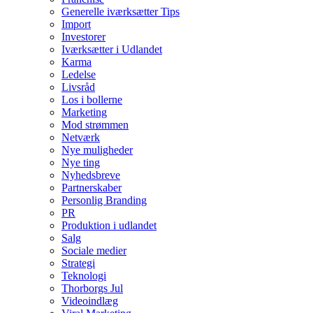
Generelle iværksætter Tips
Import
Investorer
Iværksætter i Udlandet
Karma
Ledelse
Livsråd
Los i bollerne
Marketing
Mod strømmen
Netværk
Nye muligheder
Nye ting
Nyhedsbreve
Partnerskaber
Personlig Branding
PR
Produktion i udlandet
Salg
Sociale medier
Strategi
Teknologi
Thorborgs Jul
Videoindlæg