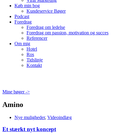
Viral Marketing
Køb min bog
Kundeservice Bøger
Podcast
Foredrag
Foredrag om ledelse
Foredrag om passion, motivation og succes
Referencer
Om mig
Hotel
Ros
Tidslinje
Kontakt
Mine bøger ->
Amino
Nye muligheder
,
Videoindlæg
Et stærkt nyt koncept