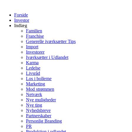
Videre
til
Forside
indhold
Investor
Indlæg
Familien
Franchise
Generelle iværksætter Tips
Import
Investorer
Iværksætter i Udlandet
Karma
Ledelse
Livsråd
Los i bollerne
Marketing
Mod strømmen
Netværk
Nye muligheder
Nye ting
Nyhedsbreve
Partnerskaber
Personlig Branding
PR
Produktion i udlandet