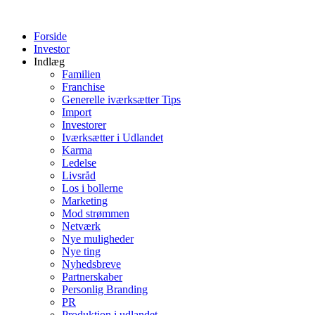
Forside
Investor
Indlæg
Familien
Franchise
Generelle iværksætter Tips
Import
Investorer
Iværksætter i Udlandet
Karma
Ledelse
Livsråd
Los i bollerne
Marketing
Mod strømmen
Netværk
Nye muligheder
Nye ting
Nyhedsbreve
Partnerskaber
Personlig Branding
PR
Produktion i udlandet