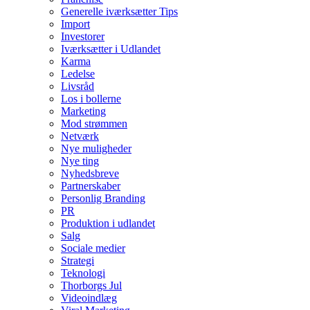
Generelle iværksætter Tips
Import
Investorer
Iværksætter i Udlandet
Karma
Ledelse
Livsråd
Los i bollerne
Marketing
Mod strømmen
Netværk
Nye muligheder
Nye ting
Nyhedsbreve
Partnerskaber
Personlig Branding
PR
Produktion i udlandet
Salg
Sociale medier
Strategi
Teknologi
Thorborgs Jul
Videoindlæg