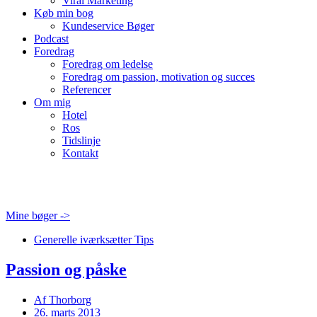
Viral Marketing
Køb min bog
Kundeservice Bøger
Podcast
Foredrag
Foredrag om ledelse
Foredrag om passion, motivation og succes
Referencer
Om mig
Hotel
Ros
Tidslinje
Kontakt
Mine bøger ->
Generelle iværksætter Tips
Passion og påske
Af
Thorborg
26. marts 2013