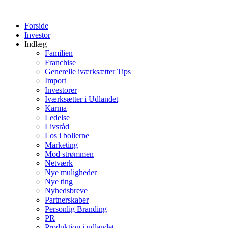
Videre
til
Forside
indhold
Investor
Indlæg
Familien
Franchise
Generelle iværksætter Tips
Import
Investorer
Iværksætter i Udlandet
Karma
Ledelse
Livsråd
Los i bollerne
Marketing
Mod strømmen
Netværk
Nye muligheder
Nye ting
Nyhedsbreve
Partnerskaber
Personlig Branding
PR
Produktion i udlandet