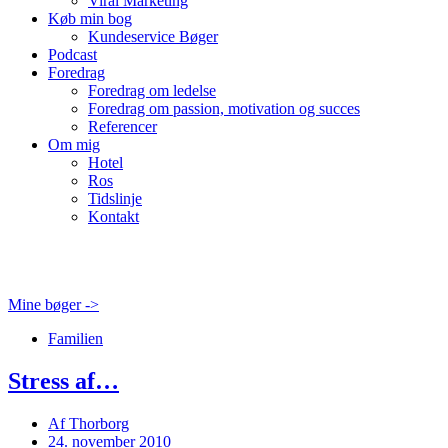
Viral Marketing
Køb min bog
Kundeservice Bøger
Podcast
Foredrag
Foredrag om ledelse
Foredrag om passion, motivation og succes
Referencer
Om mig
Hotel
Ros
Tidslinje
Kontakt
Mine bøger ->
Familien
Stress af…
Af
Thorborg
24. november 2010