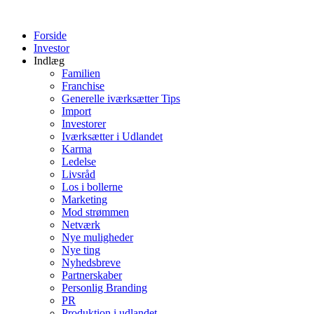
Videre
til
Forside
indhold
Investor
Indlæg
Familien
Franchise
Generelle iværksætter Tips
Import
Investorer
Iværksætter i Udlandet
Karma
Ledelse
Livsråd
Los i bollerne
Marketing
Mod strømmen
Netværk
Nye muligheder
Nye ting
Nyhedsbreve
Partnerskaber
Personlig Branding
PR
Produktion i udlandet