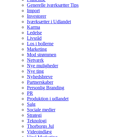
Generelle iværksætter Tips
Import
Investorer
Iværksætter i Udlandet
Karma
Ledelse
Livsråd
Los i bollerne
Marketing
Mod strømmen
Netværk
Nye muligheder
Nye ting
Nyhedsbreve
Partnerskaber
Personlig Branding
PR
Produktion i udlandet
Salg
Sociale medier
Strategi
Teknologi
Thorborgs Jul
Videoindlæg