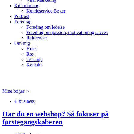
Viral Marketing
Køb min bog
Kundeservice Bøger
Podcast
Foredrag
Foredrag om ledelse
Foredrag om passion, motivation og succes
Referencer
Om mig
Hotel
Ros
Tidslinje
Kontakt
Mine bøger ->
E-business
Har du en webshop? Så fokuser på
førstegangskøberen