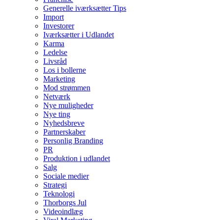
Generelle iværksætter Tips
Import
Investorer
Iværksætter i Udlandet
Karma
Ledelse
Livsråd
Los i bollerne
Marketing
Mod strømmen
Netværk
Nye muligheder
Nye ting
Nyhedsbreve
Partnerskaber
Personlig Branding
PR
Produktion i udlandet
Salg
Sociale medier
Strategi
Teknologi
Thorborgs Jul
Videoindlæg