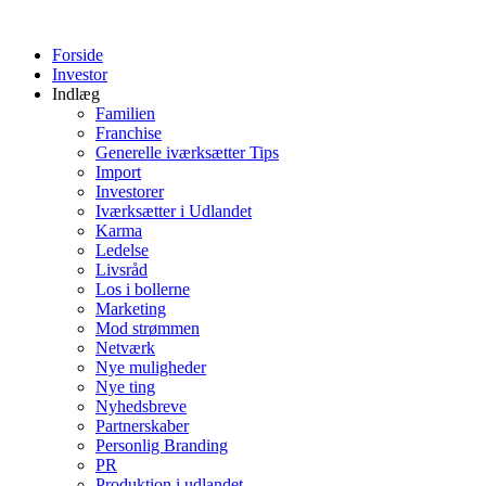
Videre
til
Forside
indhold
Investor
Indlæg
Familien
Franchise
Generelle iværksætter Tips
Import
Investorer
Iværksætter i Udlandet
Karma
Ledelse
Livsråd
Los i bollerne
Marketing
Mod strømmen
Netværk
Nye muligheder
Nye ting
Nyhedsbreve
Partnerskaber
Personlig Branding
PR
Produktion i udlandet