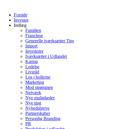
Forside
Investor
Indlæg
Familien
Franchise
Generelle iværksætter Tips
Import
Investorer
Iværksætter i Udlandet
Karma
Ledelse
Livsråd
Los i bollerne
Marketing
Mod strømmen
Netværk
Nye muligheder
Nye ting
Nyhedsbreve
Partnerskaber
Personlig Branding
PR
Produktion i udlandet