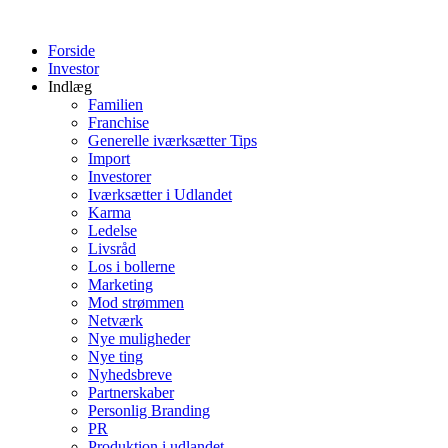
Videre
til
Forside
indhold
Investor
Indlæg
Familien
Franchise
Generelle iværksætter Tips
Import
Investorer
Iværksætter i Udlandet
Karma
Ledelse
Livsråd
Los i bollerne
Marketing
Mod strømmen
Netværk
Nye muligheder
Nye ting
Nyhedsbreve
Partnerskaber
Personlig Branding
PR
Produktion i udlandet