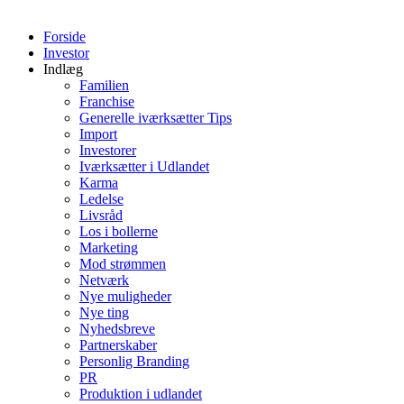
Forside
Investor
Indlæg
Familien
Franchise
Generelle iværksætter Tips
Import
Investorer
Iværksætter i Udlandet
Karma
Ledelse
Livsråd
Los i bollerne
Marketing
Mod strømmen
Netværk
Nye muligheder
Nye ting
Nyhedsbreve
Partnerskaber
Personlig Branding
PR
Produktion i udlandet