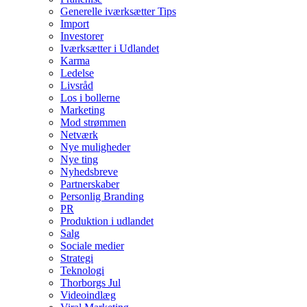
Generelle iværksætter Tips
Import
Investorer
Iværksætter i Udlandet
Karma
Ledelse
Livsråd
Los i bollerne
Marketing
Mod strømmen
Netværk
Nye muligheder
Nye ting
Nyhedsbreve
Partnerskaber
Personlig Branding
PR
Produktion i udlandet
Salg
Sociale medier
Strategi
Teknologi
Thorborgs Jul
Videoindlæg