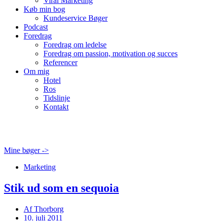
Viral Marketing
Køb min bog
Kundeservice Bøger
Podcast
Foredrag
Foredrag om ledelse
Foredrag om passion, motivation og succes
Referencer
Om mig
Hotel
Ros
Tidslinje
Kontakt
Mine bøger ->
Marketing
Stik ud som en sequoia
Af
Thorborg
10. juli 2011