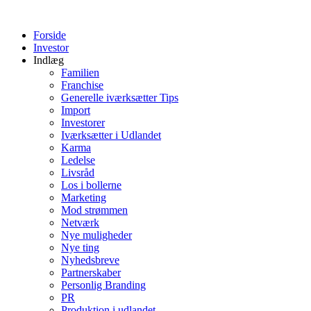
Videre
til
Forside
indhold
Investor
Indlæg
Familien
Franchise
Generelle iværksætter Tips
Import
Investorer
Iværksætter i Udlandet
Karma
Ledelse
Livsråd
Los i bollerne
Marketing
Mod strømmen
Netværk
Nye muligheder
Nye ting
Nyhedsbreve
Partnerskaber
Personlig Branding
PR
Produktion i udlandet