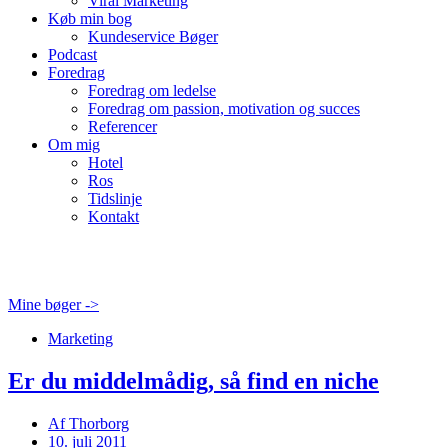
Viral Marketing
Køb min bog
Kundeservice Bøger
Podcast
Foredrag
Foredrag om ledelse
Foredrag om passion, motivation og succes
Referencer
Om mig
Hotel
Ros
Tidslinje
Kontakt
Mine bøger ->
Marketing
Er du middelmådig, så find en niche
Af
Thorborg
10. juli 2011