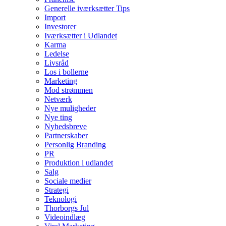
Generelle iværksætter Tips
Import
Investorer
Iværksætter i Udlandet
Karma
Ledelse
Livsråd
Los i bollerne
Marketing
Mod strømmen
Netværk
Nye muligheder
Nye ting
Nyhedsbreve
Partnerskaber
Personlig Branding
PR
Produktion i udlandet
Salg
Sociale medier
Strategi
Teknologi
Thorborgs Jul
Videoindlæg