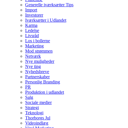
Generelle iværksætter Tips
Import
Investorer
Iværksætter i Udlandet
Karma
Ledelse
Livsråd
Los i bollerne
Marketing
Mod strømmen
Netværk
Nye muligheder
Nye ting
Nyhedsbreve
Partnerskaber
Personlig Branding
PR
Produktion i udlandet
Salg
Sociale medier
Strategi
Teknologi
Thorborgs Jul
Videoindlæg