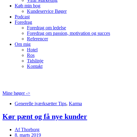
Viral Marketing
Køb min bog
Kundeservice Bøger
Podcast
Foredrag
Foredrag om ledelse
Foredrag om passion, motivation og succes
Referencer
Om mig
Hotel
Ros
Tidslinje
Kontakt
Mine bøger ->
Generelle iværksætter Tips
,
Karma
Kør pænt og få nye kunder
Af
Thorborg
8. marts 2019