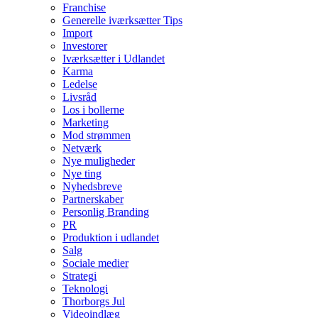
Franchise
Generelle iværksætter Tips
Import
Investorer
Iværksætter i Udlandet
Karma
Ledelse
Livsråd
Los i bollerne
Marketing
Mod strømmen
Netværk
Nye muligheder
Nye ting
Nyhedsbreve
Partnerskaber
Personlig Branding
PR
Produktion i udlandet
Salg
Sociale medier
Strategi
Teknologi
Thorborgs Jul
Videoindlæg