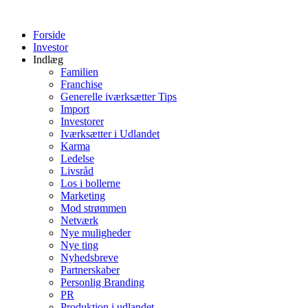
Videre
til
Forside
indhold
Investor
Indlæg
Familien
Franchise
Generelle iværksætter Tips
Import
Investorer
Iværksætter i Udlandet
Karma
Ledelse
Livsråd
Los i bollerne
Marketing
Mod strømmen
Netværk
Nye muligheder
Nye ting
Nyhedsbreve
Partnerskaber
Personlig Branding
PR
Produktion i udlandet