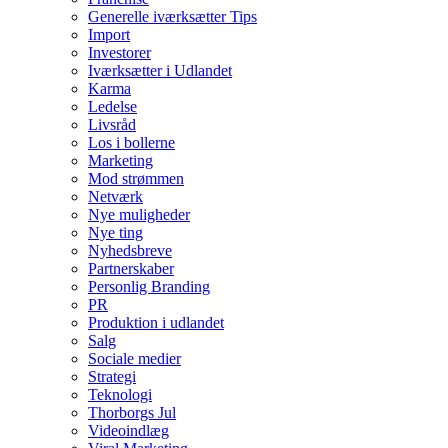
Generelle iværksætter Tips
Import
Investorer
Iværksætter i Udlandet
Karma
Ledelse
Livsråd
Los i bollerne
Marketing
Mod strømmen
Netværk
Nye muligheder
Nye ting
Nyhedsbreve
Partnerskaber
Personlig Branding
PR
Produktion i udlandet
Salg
Sociale medier
Strategi
Teknologi
Thorborgs Jul
Videoindlæg