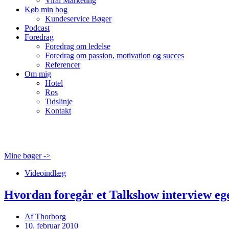
Viral Marketing
Køb min bog
Kundeservice Bøger
Podcast
Foredrag
Foredrag om ledelse
Foredrag om passion, motivation og succes
Referencer
Om mig
Hotel
Ros
Tidslinje
Kontakt
Mine bøger ->
Videoindlæg
Hvordan foregår et Talkshow interview eg
Af
Thorborg
10. februar 2010