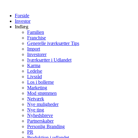
Videre
til
Forside
indhold
Investor
Indlæg
Familien
Franchise
Generelle iværksætter Tips
Import
Investorer
Iværksætter i Udlandet
Karma
Ledelse
Livsråd
Los i bollerne
Marketing
Mod strømmen
Netværk
Nye muligheder
Nye ting
Nyhedsbreve
Partnerskaber
Personlig Branding
PR
Produktion i udlandet