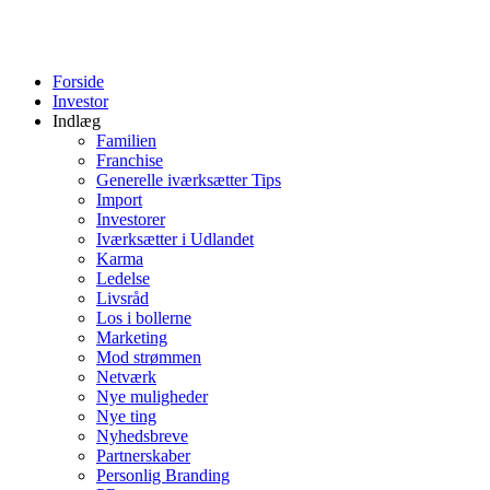
Forside
Investor
Indlæg
Familien
Franchise
Generelle iværksætter Tips
Import
Investorer
Iværksætter i Udlandet
Karma
Ledelse
Livsråd
Los i bollerne
Marketing
Mod strømmen
Netværk
Nye muligheder
Nye ting
Nyhedsbreve
Partnerskaber
Personlig Branding