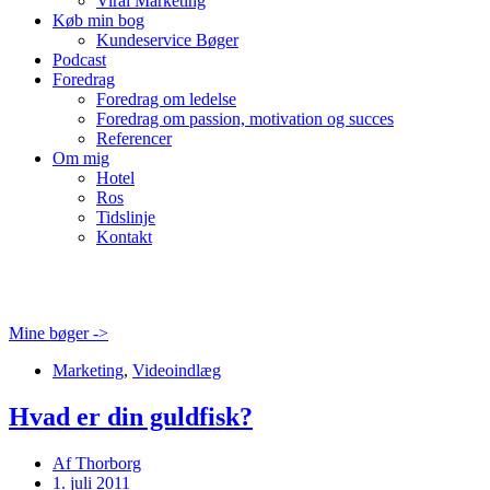
Viral Marketing
Køb min bog
Kundeservice Bøger
Podcast
Foredrag
Foredrag om ledelse
Foredrag om passion, motivation og succes
Referencer
Om mig
Hotel
Ros
Tidslinje
Kontakt
Mine bøger ->
Marketing
,
Videoindlæg
Hvad er din guldfisk?
Af
Thorborg
1. juli 2011