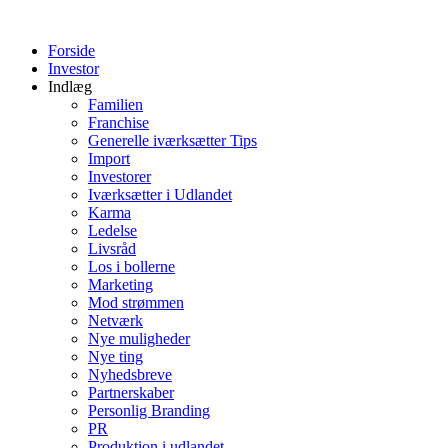
Videre
til
Forside
indhold
Investor
Indlæg
Familien
Franchise
Generelle iværksætter Tips
Import
Investorer
Iværksætter i Udlandet
Karma
Ledelse
Livsråd
Los i bollerne
Marketing
Mod strømmen
Netværk
Nye muligheder
Nye ting
Nyhedsbreve
Partnerskaber
Personlig Branding
PR
Produktion i udlandet