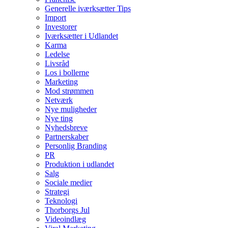
Generelle iværksætter Tips
Import
Investorer
Iværksætter i Udlandet
Karma
Ledelse
Livsråd
Los i bollerne
Marketing
Mod strømmen
Netværk
Nye muligheder
Nye ting
Nyhedsbreve
Partnerskaber
Personlig Branding
PR
Produktion i udlandet
Salg
Sociale medier
Strategi
Teknologi
Thorborgs Jul
Videoindlæg