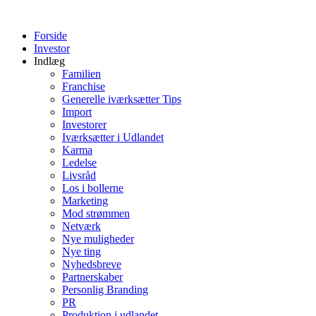
Videre
til
Forside
indhold
Investor
Indlæg
Familien
Franchise
Generelle iværksætter Tips
Import
Investorer
Iværksætter i Udlandet
Karma
Ledelse
Livsråd
Los i bollerne
Marketing
Mod strømmen
Netværk
Nye muligheder
Nye ting
Nyhedsbreve
Partnerskaber
Personlig Branding
PR
Produktion i udlandet