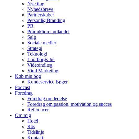
Nye ting
Nyhedsbreve
Partnerskaber
Personlig Branding
PR
Produktion i udlandet
Salg
Sociale medier
Strategi
Teknologi
Thorborgs Jul
Videoindlæg
Viral Marketing
Køb min bog
Kundeservice Bøger
Podcast
Foredrag
Foredrag om ledelse
Foredrag om passion, motivation og succes
Referencer
Om mig
Hotel
Ros
Tidslinje
Kontakt