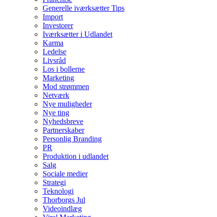
Generelle iværksætter Tips
Import
Investorer
Iværksætter i Udlandet
Karma
Ledelse
Livsråd
Los i bollerne
Marketing
Mod strømmen
Netværk
Nye muligheder
Nye ting
Nyhedsbreve
Partnerskaber
Personlig Branding
PR
Produktion i udlandet
Salg
Sociale medier
Strategi
Teknologi
Thorborgs Jul
Videoindlæg