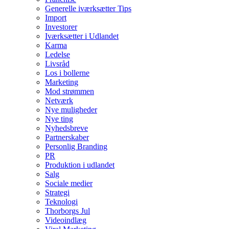
Generelle iværksætter Tips
Import
Investorer
Iværksætter i Udlandet
Karma
Ledelse
Livsråd
Los i bollerne
Marketing
Mod strømmen
Netværk
Nye muligheder
Nye ting
Nyhedsbreve
Partnerskaber
Personlig Branding
PR
Produktion i udlandet
Salg
Sociale medier
Strategi
Teknologi
Thorborgs Jul
Videoindlæg