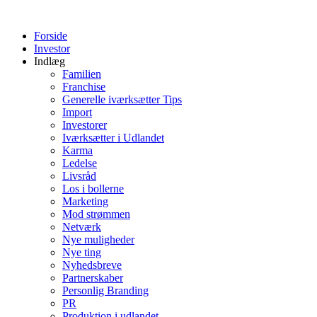
Videre
til
Forside
indhold
Investor
Indlæg
Familien
Franchise
Generelle iværksætter Tips
Import
Investorer
Iværksætter i Udlandet
Karma
Ledelse
Livsråd
Los i bollerne
Marketing
Mod strømmen
Netværk
Nye muligheder
Nye ting
Nyhedsbreve
Partnerskaber
Personlig Branding
PR
Produktion i udlandet