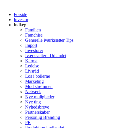
Videre
til
Forside
indhold
Investor
Indlæg
Familien
Franchise
Generelle iværksætter Tips
Import
Investorer
Iværksætter i Udlandet
Karma
Ledelse
Livsråd
Los i bollerne
Marketing
Mod strømmen
Netværk
Nye muligheder
Nye ting
Nyhedsbreve
Partnerskaber
Personlig Branding
PR
Produktion i udlandet