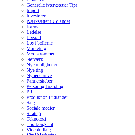
Generelle iværksætter Tips
Import
Investorer
Iværksætter i Udlandet
Karma
Ledelse
Livsråd
Los i bollerne
Marketing
Mod strømmen
Netværk
Nye muligheder
Nye ting
Nyhedsbreve
Partnerskaber
Personlig Branding
PR
Produktion i udlandet
Salg
Sociale medier
Strategi
Teknologi
Thorborgs Jul
Videoindlæg