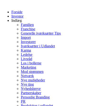
Videre
til
Forside
indhold
Investor
Indlæg
Familien
Franchise
Generelle iværksætter Tips
Import
Investorer
Iværksætter i Udlandet
Karma
Ledelse
Livsråd
Los i bollerne
Marketing
Mod strømmen
Netværk
Nye muligheder
Nye ting
Nyhedsbreve
Partnerskaber
Personlig Branding
PR
Produktion i udlandet