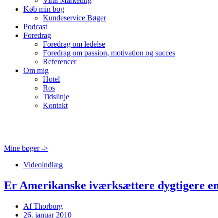
Viral Marketing
Køb min bog
Kundeservice Bøger
Podcast
Foredrag
Foredrag om ledelse
Foredrag om passion, motivation og succes
Referencer
Om mig
Hotel
Ros
Tidslinje
Kontakt
Mine bøger ->
Videoindlæg
Er Amerikanske iværksættere dygtigere e
Af
Thorborg
26. januar 2010