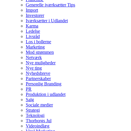
Generelle iværksætter Tips
Import
Investorer
Iværksætter i Udlandet
Karma
Ledelse
Livsråd
Los i bollerne
Marketing
Mod strømmen
Netværk
Nye muligheder
Nye ting
Nyhedsbreve
Partnerskaber
Personlig Branding
PR
Produktion i udlandet
Salg
Sociale medier
Strategi
Teknologi
Thorborgs Jul
Videoindlæg