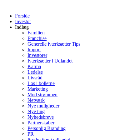
Videre
til
Forside
indhold
Investor
Indlæg
Familien
Franchise
Generelle iværksætter Tips
Import
Investorer
Iværksætter i Udlandet
Karma
Ledelse
Livsråd
Los i bollerne
Marketing
Mod strømmen
Netværk
Nye muligheder
Nye ting
Nyhedsbreve
Partnerskaber
Personlig Branding
PR
Produktion i udlandet