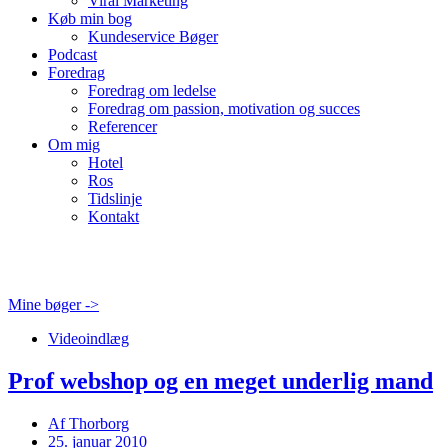
Viral Marketing
Køb min bog
Kundeservice Bøger
Podcast
Foredrag
Foredrag om ledelse
Foredrag om passion, motivation og succes
Referencer
Om mig
Hotel
Ros
Tidslinje
Kontakt
Mine bøger ->
Videoindlæg
Prof webshop og en meget underlig mand
Af
Thorborg
25. januar 2010