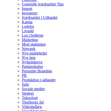
Generelle iværksætter Tips
Import
Investorer
Iværksætter i Udlandet
Karma
Ledelse
Livsråd
Los i bollerne
Marketing
Mod strømmen
Netværk
Nye muligheder
Nye ting
Nyhedsbreve
Partnerskaber
Personlig Branding
PR
Produktion i udlandet
Salg
Sociale medier
Strategi
Teknologi
Thorborgs Jul
Videoindlæg