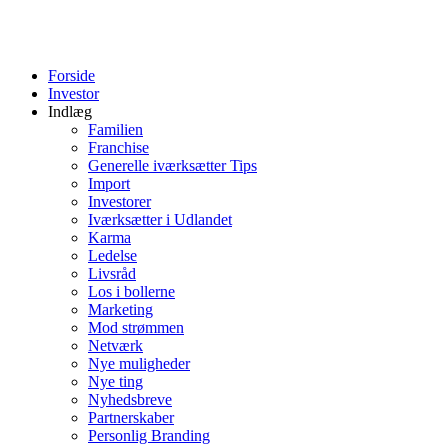
Forside
Investor
Indlæg
Familien
Franchise
Generelle iværksætter Tips
Import
Investorer
Iværksætter i Udlandet
Karma
Ledelse
Livsråd
Los i bollerne
Marketing
Mod strømmen
Netværk
Nye muligheder
Nye ting
Nyhedsbreve
Partnerskaber
Personlig Branding