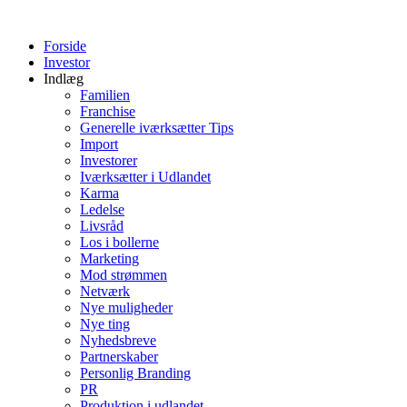
Videre
til
Forside
indhold
Investor
Indlæg
Familien
Franchise
Generelle iværksætter Tips
Import
Investorer
Iværksætter i Udlandet
Karma
Ledelse
Livsråd
Los i bollerne
Marketing
Mod strømmen
Netværk
Nye muligheder
Nye ting
Nyhedsbreve
Partnerskaber
Personlig Branding
PR
Produktion i udlandet