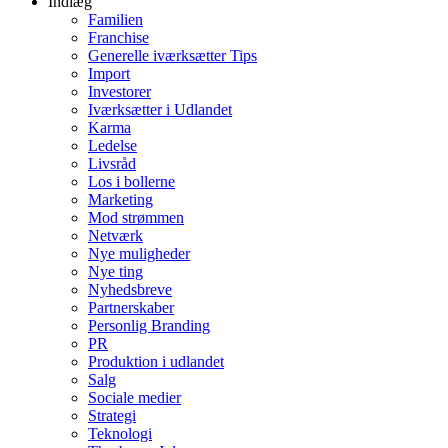
Indlæg
Familien
Franchise
Generelle iværksætter Tips
Import
Investorer
Iværksætter i Udlandet
Karma
Ledelse
Livsråd
Los i bollerne
Marketing
Mod strømmen
Netværk
Nye muligheder
Nye ting
Nyhedsbreve
Partnerskaber
Personlig Branding
PR
Produktion i udlandet
Salg
Sociale medier
Strategi
Teknologi