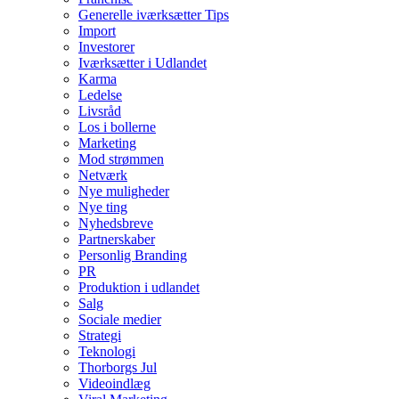
Generelle iværksætter Tips
Import
Investorer
Iværksætter i Udlandet
Karma
Ledelse
Livsråd
Los i bollerne
Marketing
Mod strømmen
Netværk
Nye muligheder
Nye ting
Nyhedsbreve
Partnerskaber
Personlig Branding
PR
Produktion i udlandet
Salg
Sociale medier
Strategi
Teknologi
Thorborgs Jul
Videoindlæg