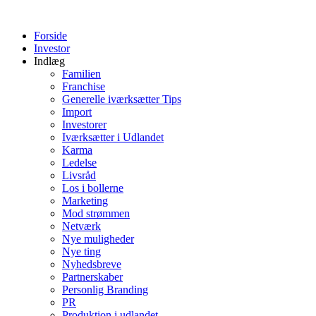
Videre
til
Forside
indhold
Investor
Indlæg
Familien
Franchise
Generelle iværksætter Tips
Import
Investorer
Iværksætter i Udlandet
Karma
Ledelse
Livsråd
Los i bollerne
Marketing
Mod strømmen
Netværk
Nye muligheder
Nye ting
Nyhedsbreve
Partnerskaber
Personlig Branding
PR
Produktion i udlandet