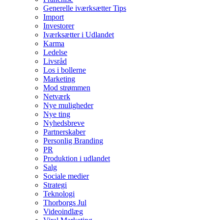
Generelle iværksætter Tips
Import
Investorer
Iværksætter i Udlandet
Karma
Ledelse
Livsråd
Los i bollerne
Marketing
Mod strømmen
Netværk
Nye muligheder
Nye ting
Nyhedsbreve
Partnerskaber
Personlig Branding
PR
Produktion i udlandet
Salg
Sociale medier
Strategi
Teknologi
Thorborgs Jul
Videoindlæg