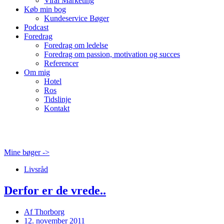
Viral Marketing
Køb min bog
Kundeservice Bøger
Podcast
Foredrag
Foredrag om ledelse
Foredrag om passion, motivation og succes
Referencer
Om mig
Hotel
Ros
Tidslinje
Kontakt
Mine bøger ->
Livsråd
Derfor er de vrede..
Af
Thorborg
12. november 2011