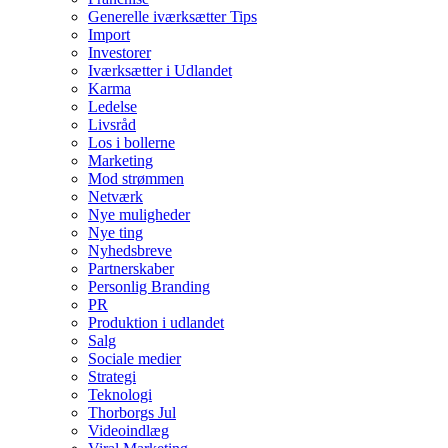
Generelle iværksætter Tips
Import
Investorer
Iværksætter i Udlandet
Karma
Ledelse
Livsråd
Los i bollerne
Marketing
Mod strømmen
Netværk
Nye muligheder
Nye ting
Nyhedsbreve
Partnerskaber
Personlig Branding
PR
Produktion i udlandet
Salg
Sociale medier
Strategi
Teknologi
Thorborgs Jul
Videoindlæg