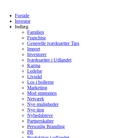
Videre
til
Forside
indhold
Investor
Indlæg
Familien
Franchise
Generelle iværksætter Tips
Import
Investorer
Iværksætter i Udlandet
Karma
Ledelse
Livsråd
Los i bollerne
Marketing
Mod strømmen
Netværk
Nye muligheder
Nye ting
Nyhedsbreve
Partnerskaber
Personlig Branding
PR
Produktion i udlandet