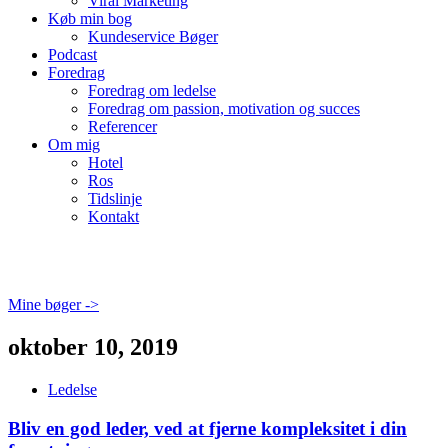
Viral Marketing
Køb min bog
Kundeservice Bøger
Podcast
Foredrag
Foredrag om ledelse
Foredrag om passion, motivation og succes
Referencer
Om mig
Hotel
Ros
Tidslinje
Kontakt
Mine bøger ->
oktober 10, 2019
Ledelse
Bliv en god leder, ved at fjerne kompleksitet i din