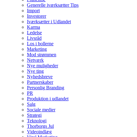
Generelle iværksætter Tips
Import
Investorer
Iværksætter i Udlandet
Karma
Ledelse
Livsråd
Los i bollerne
Marketing
Mod strømmen
Netværk
Nye muligheder
Nye ting
Nyhedsbreve
Partnerskaber
Personlig Branding
PR
Produktion i udlandet
Salg
Sociale medier
Strategi
Teknologi
Thorborgs Jul
Videoindlæg