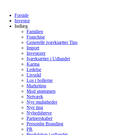
Videre
til
Forside
indhold
Investor
Indlæg
Familien
Franchise
Generelle iværksætter Tips
Import
Investorer
Iværksætter i Udlandet
Karma
Ledelse
Livsråd
Los i bollerne
Marketing
Mod strømmen
Netværk
Nye muligheder
Nye ting
Nyhedsbreve
Partnerskaber
Personlig Branding
PR
Produktion i udlandet