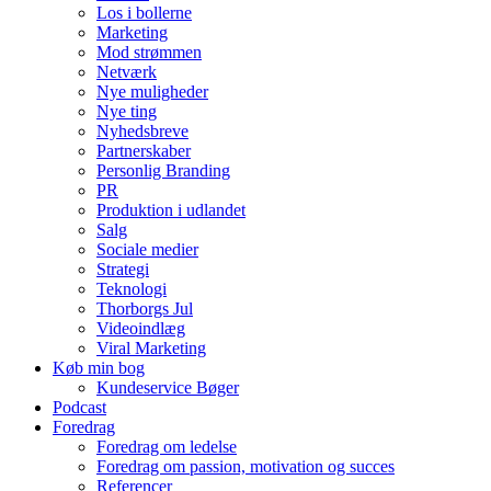
Los i bollerne
Marketing
Mod strømmen
Netværk
Nye muligheder
Nye ting
Nyhedsbreve
Partnerskaber
Personlig Branding
PR
Produktion i udlandet
Salg
Sociale medier
Strategi
Teknologi
Thorborgs Jul
Videoindlæg
Viral Marketing
Køb min bog
Kundeservice Bøger
Podcast
Foredrag
Foredrag om ledelse
Foredrag om passion, motivation og succes
Referencer