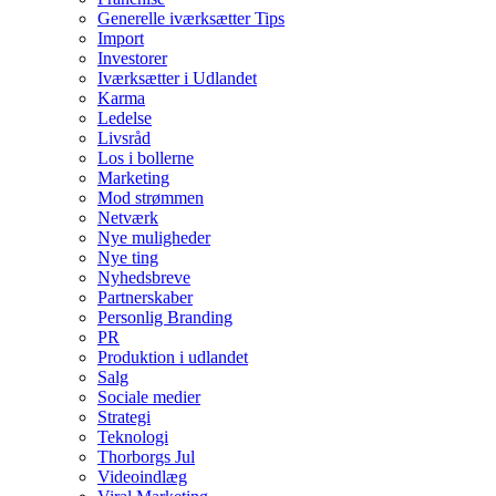
Generelle iværksætter Tips
Import
Investorer
Iværksætter i Udlandet
Karma
Ledelse
Livsråd
Los i bollerne
Marketing
Mod strømmen
Netværk
Nye muligheder
Nye ting
Nyhedsbreve
Partnerskaber
Personlig Branding
PR
Produktion i udlandet
Salg
Sociale medier
Strategi
Teknologi
Thorborgs Jul
Videoindlæg