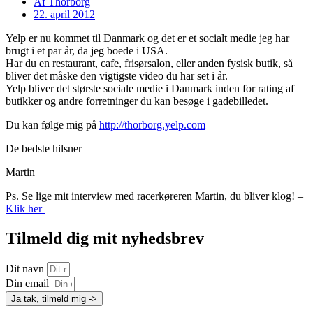
Af
Thorborg
22. april 2012
Yelp er nu kommet til Danmark og det er et socialt medie jeg har
brugt i et par år, da jeg boede i USA.
Har du en restaurant, cafe, frisørsalon, eller anden fysisk butik, så
bliver det måske den vigtigste video du har set i år.
Yelp bliver det største sociale medie i Danmark inden for rating af
butikker og andre forretninger du kan besøge i gadebilledet.
Du kan følge mig på
http://thorborg.yelp.com
De bedste hilsner
Martin
Ps. Se lige mit interview med racerkøreren Martin, du bliver klog! –
Klik her
Tilmeld dig mit nyhedsbrev
Dit navn
Din email
Ja tak, tilmeld mig ->