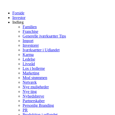
Videre
til
Forside
indhold
Investor
Indlæg
Familien
Franchise
Generelle iværksætter Tips
Import
Investorer
Iværksætter i Udlandet
Karma
Ledelse
Livsråd
Los i bollerne
Marketing
Mod strømmen
Netværk
Nye muligheder
Nye ting
Nyhedsbreve
Partnerskaber
Personlig Branding
PR
Produktion i udlandet