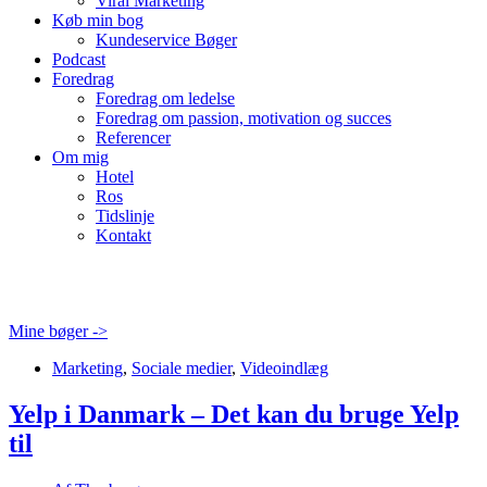
Viral Marketing
Køb min bog
Kundeservice Bøger
Podcast
Foredrag
Foredrag om ledelse
Foredrag om passion, motivation og succes
Referencer
Om mig
Hotel
Ros
Tidslinje
Kontakt
Mine bøger ->
Marketing
,
Sociale medier
,
Videoindlæg
Yelp i Danmark – Det kan du bruge Yelp
til