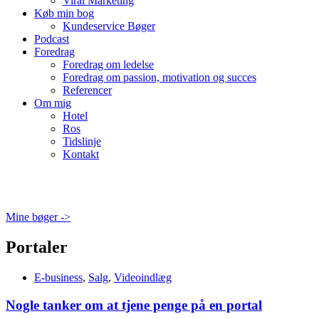
Viral Marketing
Køb min bog
Kundeservice Bøger
Podcast
Foredrag
Foredrag om ledelse
Foredrag om passion, motivation og succes
Referencer
Om mig
Hotel
Ros
Tidslinje
Kontakt
Mine bøger ->
Portaler
E-business
,
Salg
,
Videoindlæg
Nogle tanker om at tjene penge på en portal