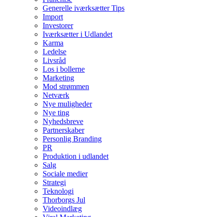
Generelle iværksætter Tips
Import
Investorer
Iværksætter i Udlandet
Karma
Ledelse
Livsråd
Los i bollerne
Marketing
Mod strømmen
Netværk
Nye muligheder
Nye ting
Nyhedsbreve
Partnerskaber
Personlig Branding
PR
Produktion i udlandet
Salg
Sociale medier
Strategi
Teknologi
Thorborgs Jul
Videoindlæg