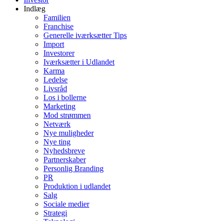
Indlæg
Familien
Franchise
Generelle iværksætter Tips
Import
Investorer
Iværksætter i Udlandet
Karma
Ledelse
Livsråd
Los i bollerne
Marketing
Mod strømmen
Netværk
Nye muligheder
Nye ting
Nyhedsbreve
Partnerskaber
Personlig Branding
PR
Produktion i udlandet
Salg
Sociale medier
Strategi