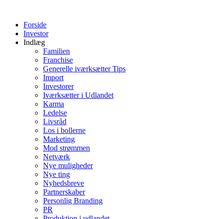
Videre
til
Forside
indhold
Investor
Indlæg
Familien
Franchise
Generelle iværksætter Tips
Import
Investorer
Iværksætter i Udlandet
Karma
Ledelse
Livsråd
Los i bollerne
Marketing
Mod strømmen
Netværk
Nye muligheder
Nye ting
Nyhedsbreve
Partnerskaber
Personlig Branding
PR
Produktion i udlandet