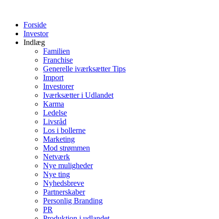
Videre
til
Forside
indhold
Investor
Indlæg
Familien
Franchise
Generelle iværksætter Tips
Import
Investorer
Iværksætter i Udlandet
Karma
Ledelse
Livsråd
Los i bollerne
Marketing
Mod strømmen
Netværk
Nye muligheder
Nye ting
Nyhedsbreve
Partnerskaber
Personlig Branding
PR
Produktion i udlandet