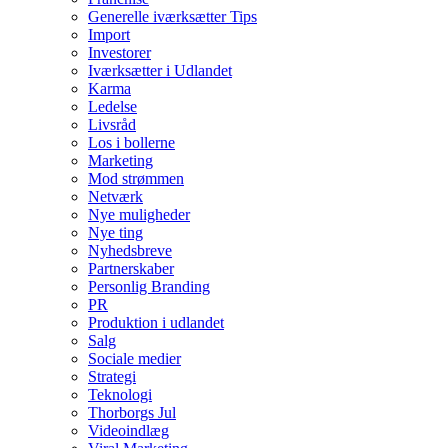
Generelle iværksætter Tips
Import
Investorer
Iværksætter i Udlandet
Karma
Ledelse
Livsråd
Los i bollerne
Marketing
Mod strømmen
Netværk
Nye muligheder
Nye ting
Nyhedsbreve
Partnerskaber
Personlig Branding
PR
Produktion i udlandet
Salg
Sociale medier
Strategi
Teknologi
Thorborgs Jul
Videoindlæg