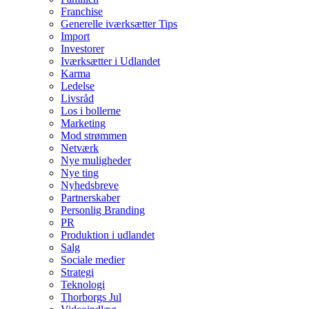
Franchise
Generelle iværksætter Tips
Import
Investorer
Iværksætter i Udlandet
Karma
Ledelse
Livsråd
Los i bollerne
Marketing
Mod strømmen
Netværk
Nye muligheder
Nye ting
Nyhedsbreve
Partnerskaber
Personlig Branding
PR
Produktion i udlandet
Salg
Sociale medier
Strategi
Teknologi
Thorborgs Jul