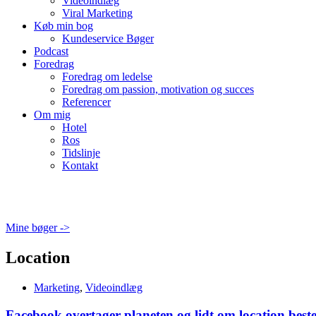
Videoindlæg
Viral Marketing
Køb min bog
Kundeservice Bøger
Podcast
Foredrag
Foredrag om ledelse
Foredrag om passion, motivation og succes
Referencer
Om mig
Hotel
Ros
Tidslinje
Kontakt
Mine bøger ->
Location
Marketing
,
Videoindlæg
Facebook overtager planeten og lidt om location bes