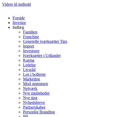
Videre til indhold
Forside
Investor
Indlæg
Familien
Franchise
Generelle iværksætter Tips
Import
Investorer
Iværksætter i Udlandet
Karma
Ledelse
Livsråd
Los i bollerne
Marketing
Mod strømmen
Netværk
Nye muligheder
Nye ting
Nyhedsbreve
Partnerskaber
Personlig Branding
PR