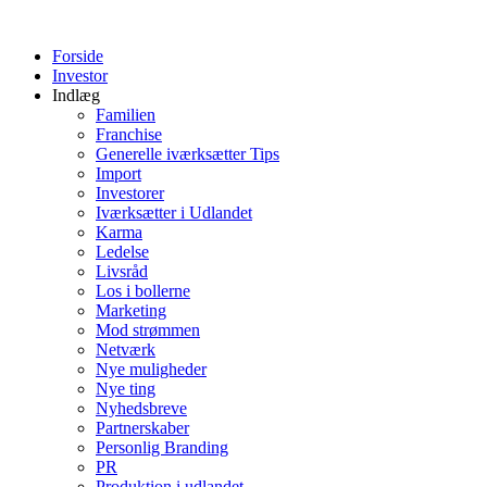
Forside
Investor
Indlæg
Familien
Franchise
Generelle iværksætter Tips
Import
Investorer
Iværksætter i Udlandet
Karma
Ledelse
Livsråd
Los i bollerne
Marketing
Mod strømmen
Netværk
Nye muligheder
Nye ting
Nyhedsbreve
Partnerskaber
Personlig Branding
PR
Produktion i udlandet