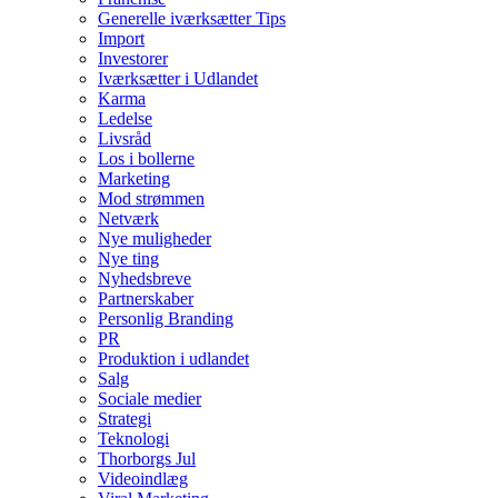
Generelle iværksætter Tips
Import
Investorer
Iværksætter i Udlandet
Karma
Ledelse
Livsråd
Los i bollerne
Marketing
Mod strømmen
Netværk
Nye muligheder
Nye ting
Nyhedsbreve
Partnerskaber
Personlig Branding
PR
Produktion i udlandet
Salg
Sociale medier
Strategi
Teknologi
Thorborgs Jul
Videoindlæg