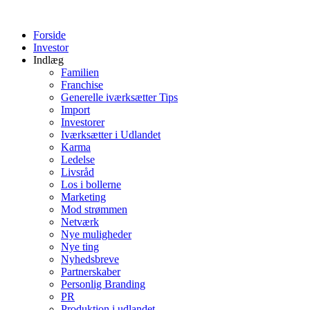
Videre
til
Forside
indhold
Investor
Indlæg
Familien
Franchise
Generelle iværksætter Tips
Import
Investorer
Iværksætter i Udlandet
Karma
Ledelse
Livsråd
Los i bollerne
Marketing
Mod strømmen
Netværk
Nye muligheder
Nye ting
Nyhedsbreve
Partnerskaber
Personlig Branding
PR
Produktion i udlandet