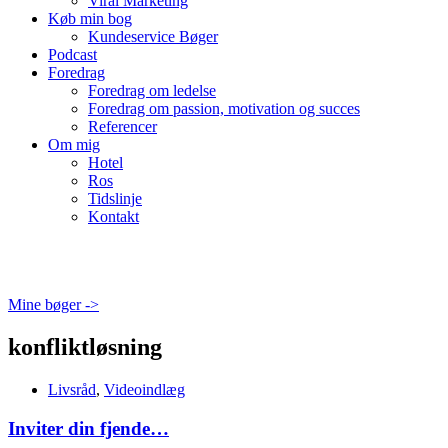
Viral Marketing
Køb min bog
Kundeservice Bøger
Podcast
Foredrag
Foredrag om ledelse
Foredrag om passion, motivation og succes
Referencer
Om mig
Hotel
Ros
Tidslinje
Kontakt
Mine bøger ->
konfliktløsning
Livsråd
,
Videoindlæg
Inviter din fjende…