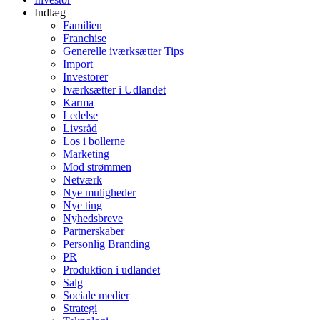
Indlæg
Familien
Franchise
Generelle iværksætter Tips
Import
Investorer
Iværksætter i Udlandet
Karma
Ledelse
Livsråd
Los i bollerne
Marketing
Mod strømmen
Netværk
Nye muligheder
Nye ting
Nyhedsbreve
Partnerskaber
Personlig Branding
PR
Produktion i udlandet
Salg
Sociale medier
Strategi