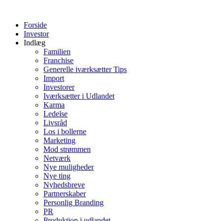
Videre
til
Forside
indhold
Investor
Indlæg
Familien
Franchise
Generelle iværksætter Tips
Import
Investorer
Iværksætter i Udlandet
Karma
Ledelse
Livsråd
Los i bollerne
Marketing
Mod strømmen
Netværk
Nye muligheder
Nye ting
Nyhedsbreve
Partnerskaber
Personlig Branding
PR
Produktion i udlandet