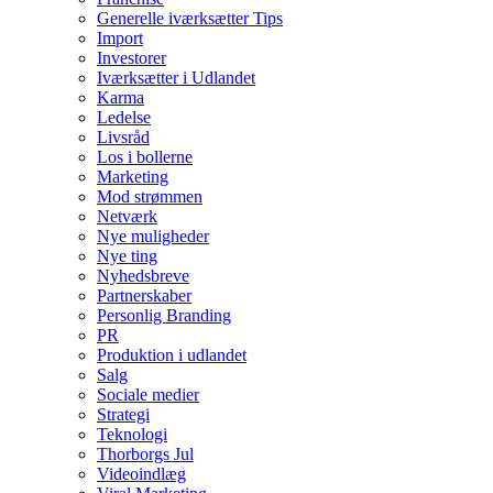
Generelle iværksætter Tips
Import
Investorer
Iværksætter i Udlandet
Karma
Ledelse
Livsråd
Los i bollerne
Marketing
Mod strømmen
Netværk
Nye muligheder
Nye ting
Nyhedsbreve
Partnerskaber
Personlig Branding
PR
Produktion i udlandet
Salg
Sociale medier
Strategi
Teknologi
Thorborgs Jul
Videoindlæg