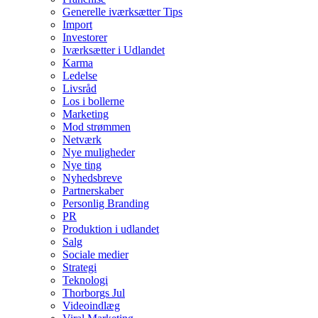
Generelle iværksætter Tips
Import
Investorer
Iværksætter i Udlandet
Karma
Ledelse
Livsråd
Los i bollerne
Marketing
Mod strømmen
Netværk
Nye muligheder
Nye ting
Nyhedsbreve
Partnerskaber
Personlig Branding
PR
Produktion i udlandet
Salg
Sociale medier
Strategi
Teknologi
Thorborgs Jul
Videoindlæg