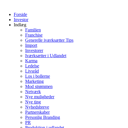
Videre
til
Forside
indhold
Investor
Indlæg
Familien
Franchise
Generelle iværksætter Tips
Import
Investorer
Iværksætter i Udlandet
Karma
Ledelse
Livsråd
Los i bollerne
Marketing
Mod strømmen
Netværk
Nye muligheder
Nye ting
Nyhedsbreve
Partnerskaber
Personlig Branding
PR
Produktion i udlandet