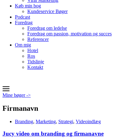
Viral Marketing
Køb min bog
Kundeservice Bøger
Podcast
Foredrag
Foredrag om ledelse
Foredrag om passion, motivation og succes
Referencer
Om mig
Hotel
Ros
Tidslinje
Kontakt
Mine bøger ->
Firmanavn
Branding
,
Marketing
,
Strategi
,
Videoindlæg
Jucy video om branding og firmanavne