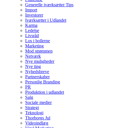
Generelle iværksætter Tips
Import
Investorer
Iværksætter i Udlandet
Karma
Ledelse
Livsråd
Los i bollerne
Marketing
Mod strømmen
Netværk
Nye muligheder
Nye ting
Nyhedsbreve
Partnerskaber
Personlig Branding
PR
Produktion i udlandet
Salg
Sociale medier
Strategi
Teknologi
Thorborgs Jul
Videoindlæg