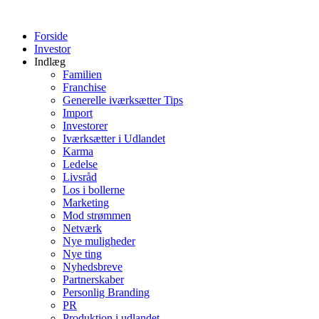
Videre
til
Forside
indhold
Investor
Indlæg
Familien
Franchise
Generelle iværksætter Tips
Import
Investorer
Iværksætter i Udlandet
Karma
Ledelse
Livsråd
Los i bollerne
Marketing
Mod strømmen
Netværk
Nye muligheder
Nye ting
Nyhedsbreve
Partnerskaber
Personlig Branding
PR
Produktion i udlandet