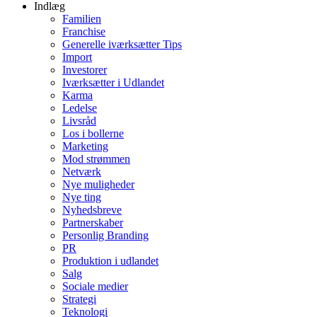
Indlæg
Familien
Franchise
Generelle iværksætter Tips
Import
Investorer
Iværksætter i Udlandet
Karma
Ledelse
Livsråd
Los i bollerne
Marketing
Mod strømmen
Netværk
Nye muligheder
Nye ting
Nyhedsbreve
Partnerskaber
Personlig Branding
PR
Produktion i udlandet
Salg
Sociale medier
Strategi
Teknologi