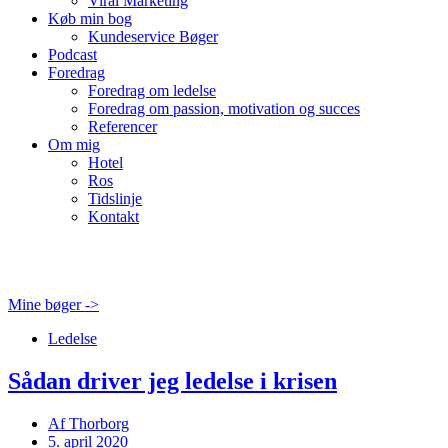
Viral Marketing
Køb min bog
Kundeservice Bøger
Podcast
Foredrag
Foredrag om ledelse
Foredrag om passion, motivation og succes
Referencer
Om mig
Hotel
Ros
Tidslinje
Kontakt
Mine bøger ->
Ledelse
Sådan driver jeg ledelse i krisen
Af
Thorborg
5. april 2020