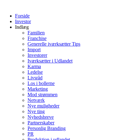
Videre
til
Forside
indhold
Investor
Indlæg
Familien
Franchise
Generelle iværksætter Tips
Import
Investorer
Iværksætter i Udlandet
Karma
Ledelse
Livsråd
Los i bollerne
Marketing
Mod strømmen
Netværk
Nye muligheder
Nye ting
Nyhedsbreve
Partnerskaber
Personlig Branding
PR
Produktion i udlandet