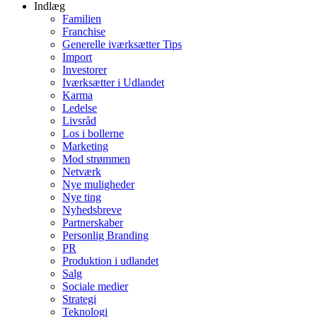
Indlæg
Familien
Franchise
Generelle iværksætter Tips
Import
Investorer
Iværksætter i Udlandet
Karma
Ledelse
Livsråd
Los i bollerne
Marketing
Mod strømmen
Netværk
Nye muligheder
Nye ting
Nyhedsbreve
Partnerskaber
Personlig Branding
PR
Produktion i udlandet
Salg
Sociale medier
Strategi
Teknologi