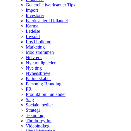
Generelle iværksætter Tips
Import
Investorer
Iværksætter i Udlandet
Karma
Ledelse
Livsråd
Los i bollerne
Marketing
Mod strømmen
Netværk
Nye muligheder
Nye ting
Nyhedsbreve
Partnerskaber
Personlig Branding
PR
Produktion i udlandet
Salg
Sociale medier
Strategi
Teknologi
Thorborgs Jul
Videoindlæg