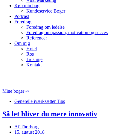
Viral Marketing
Køb min bog
Kundeservice Bøger
Podcast
Foredrag
Foredrag om ledelse
Foredrag om passion, motivation og succes
Referencer
Om mig
Hotel
Ros
Tidslinje
Kontakt
Mine bøger ->
Generelle iværksætter Tips
Så let bliver du mere innovativ
Af
Thorborg
15. august 2018