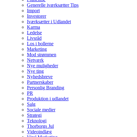
Generelle iværksætter Tips
Import
Investorer
Iværksætter i Udlandet
Karma
Ledelse
Livsråd
Los i bollerne
Marketing
Mod strømmen
Netværk
Nye muligheder
Nye ting
Nyhedsbreve
Partnerskaber
Personlig Branding
PR
Produktion i udlandet
Salg
Sociale medier
Strategi
Teknologi
Thorborgs Jul
Videoindlæg