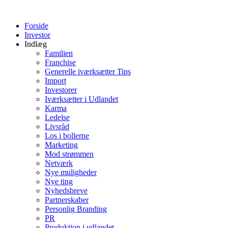
Videre
til
Forside
indhold
Investor
Indlæg
Familien
Franchise
Generelle iværksætter Tips
Import
Investorer
Iværksætter i Udlandet
Karma
Ledelse
Livsråd
Los i bollerne
Marketing
Mod strømmen
Netværk
Nye muligheder
Nye ting
Nyhedsbreve
Partnerskaber
Personlig Branding
PR
Produktion i udlandet