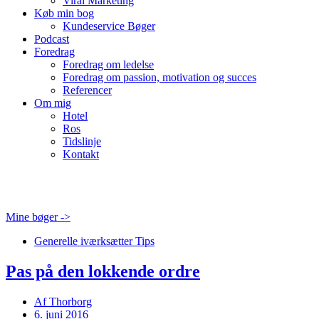
Viral Marketing
Køb min bog
Kundeservice Bøger
Podcast
Foredrag
Foredrag om ledelse
Foredrag om passion, motivation og succes
Referencer
Om mig
Hotel
Ros
Tidslinje
Kontakt
Mine bøger ->
Generelle iværksætter Tips
Pas på den lokkende ordre
Af
Thorborg
6. juni 2016