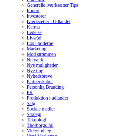
Generelle iværksætter Tips
Import
Investorer
Iværksætter i Udlandet
Karma
Ledelse
Livsråd
Los i bollerne
Marketing
Mod strømmen
Netværk
Nye muligheder
Nye ting
Nyhedsbreve
Partnerskaber
Personlig Branding
PR
Produktion i udlandet
Salg
Sociale medier
Strategi
Teknologi
Thorborgs Jul
Videoindlæg