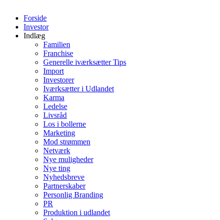
Forside
Investor
Indlæg
Familien
Franchise
Generelle iværksætter Tips
Import
Investorer
Iværksætter i Udlandet
Karma
Ledelse
Livsråd
Los i bollerne
Marketing
Mod strømmen
Netværk
Nye muligheder
Nye ting
Nyhedsbreve
Partnerskaber
Personlig Branding
PR
Produktion i udlandet