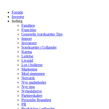
Videre
til
Forside
indhold
Investor
Indlæg
Familien
Franchise
Generelle iværksætter Tips
Import
Investorer
Iværksætter i Udlandet
Karma
Ledelse
Livsråd
Los i bollerne
Marketing
Mod strømmen
Netværk
Nye muligheder
Nye ting
Nyhedsbreve
Partnerskaber
Personlig Branding
PR
Produktion i udlandet