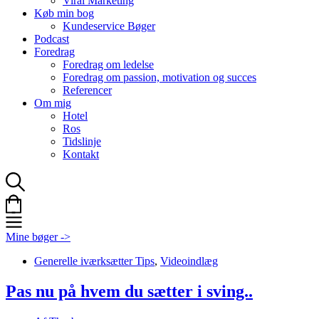
Viral Marketing
Køb min bog
Kundeservice Bøger
Podcast
Foredrag
Foredrag om ledelse
Foredrag om passion, motivation og succes
Referencer
Om mig
Hotel
Ros
Tidslinje
Kontakt
Mine bøger ->
Generelle iværksætter Tips
,
Videoindlæg
Pas nu på hvem du sætter i sving..