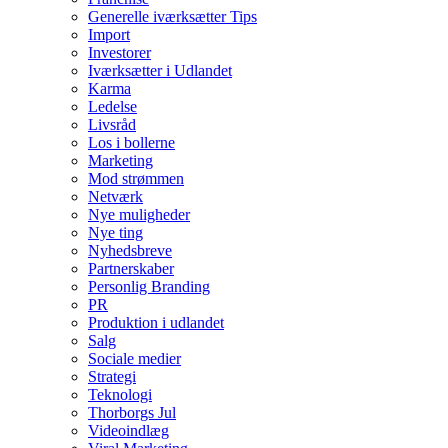
Generelle iværksætter Tips
Import
Investorer
Iværksætter i Udlandet
Karma
Ledelse
Livsråd
Los i bollerne
Marketing
Mod strømmen
Netværk
Nye muligheder
Nye ting
Nyhedsbreve
Partnerskaber
Personlig Branding
PR
Produktion i udlandet
Salg
Sociale medier
Strategi
Teknologi
Thorborgs Jul
Videoindlæg