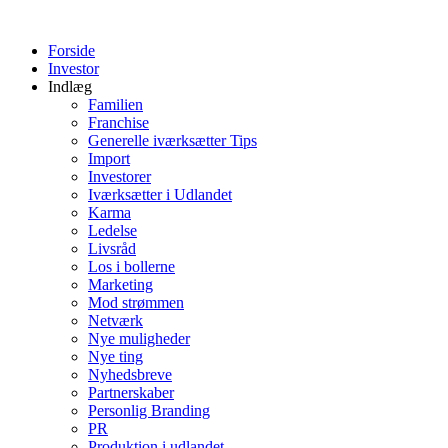
Videre
til
Forside
indhold
Investor
Indlæg
Familien
Franchise
Generelle iværksætter Tips
Import
Investorer
Iværksætter i Udlandet
Karma
Ledelse
Livsråd
Los i bollerne
Marketing
Mod strømmen
Netværk
Nye muligheder
Nye ting
Nyhedsbreve
Partnerskaber
Personlig Branding
PR
Produktion i udlandet