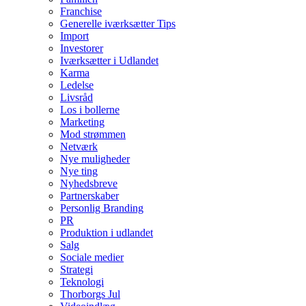
Franchise
Generelle iværksætter Tips
Import
Investorer
Iværksætter i Udlandet
Karma
Ledelse
Livsråd
Los i bollerne
Marketing
Mod strømmen
Netværk
Nye muligheder
Nye ting
Nyhedsbreve
Partnerskaber
Personlig Branding
PR
Produktion i udlandet
Salg
Sociale medier
Strategi
Teknologi
Thorborgs Jul