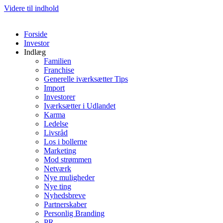
Videre til indhold
Forside
Investor
Indlæg
Familien
Franchise
Generelle iværksætter Tips
Import
Investorer
Iværksætter i Udlandet
Karma
Ledelse
Livsråd
Los i bollerne
Marketing
Mod strømmen
Netværk
Nye muligheder
Nye ting
Nyhedsbreve
Partnerskaber
Personlig Branding
PR