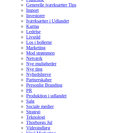
Generelle iværksætter Tips
Import
Investorer
Iværksætter i Udlandet
Karma
Ledelse
Livsråd
Los i bollerne
Marketing
Mod strømmen
Netværk
Nye muligheder
Nye ting
Nyhedsbreve
Partnerskaber
Personlig Branding
PR
Produktion i udlandet
Salg
Sociale medier
Strategi
Teknologi
Thorborgs Jul
Videoindlæg