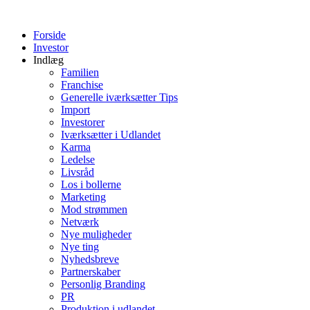
Videre
til
Forside
indhold
Investor
Indlæg
Familien
Franchise
Generelle iværksætter Tips
Import
Investorer
Iværksætter i Udlandet
Karma
Ledelse
Livsråd
Los i bollerne
Marketing
Mod strømmen
Netværk
Nye muligheder
Nye ting
Nyhedsbreve
Partnerskaber
Personlig Branding
PR
Produktion i udlandet