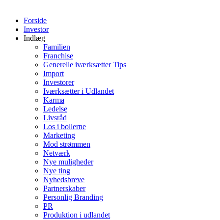
Forside
Investor
Indlæg
Familien
Franchise
Generelle iværksætter Tips
Import
Investorer
Iværksætter i Udlandet
Karma
Ledelse
Livsråd
Los i bollerne
Marketing
Mod strømmen
Netværk
Nye muligheder
Nye ting
Nyhedsbreve
Partnerskaber
Personlig Branding
PR
Produktion i udlandet