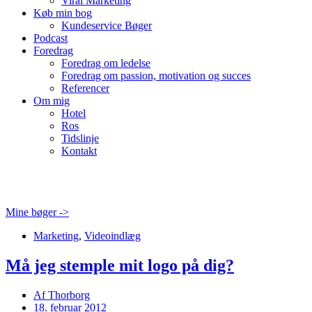
Viral Marketing
Køb min bog
Kundeservice Bøger
Podcast
Foredrag
Foredrag om ledelse
Foredrag om passion, motivation og succes
Referencer
Om mig
Hotel
Ros
Tidslinje
Kontakt
Mine bøger ->
Marketing
,
Videoindlæg
Må jeg stemple mit logo på dig?
Af
Thorborg
18. februar 2012