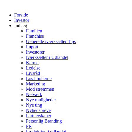
Videre
til
Forside
indhold
Investor
Indlæg
Familien
Franchise
Generelle iværksætter Tips
Import
Investorer
Iværksætter i Udlandet
Karma
Ledelse
Livsråd
Los i bollerne
Marketing
Mod strømmen
Netværk
Nye muligheder
Nye ting
Nyhedsbreve
Partnerskaber
Personlig Branding
PR
Produktion i udlandet