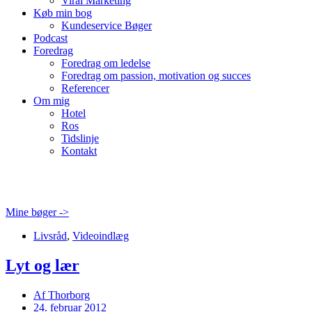
Viral Marketing
Køb min bog
Kundeservice Bøger
Podcast
Foredrag
Foredrag om ledelse
Foredrag om passion, motivation og succes
Referencer
Om mig
Hotel
Ros
Tidslinje
Kontakt
Mine bøger ->
Livsråd
,
Videoindlæg
Lyt og lær
Af
Thorborg
24. februar 2012