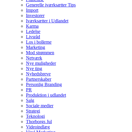
Generelle iværksætter Tips
Import
Investorer
Iværksætter i Udlandet
Karma
Ledelse
Livsråd
Los i bollerne
Marketing
Mod strømmen
Netværk
Nye muligheder
Nye ting
Nyhedsbreve
Partnerskaber
Personlig Branding
PR
Produktion i udlandet
Salg
Sociale medier
Strategi
Teknologi
Thorborgs Jul
Videoindlæg